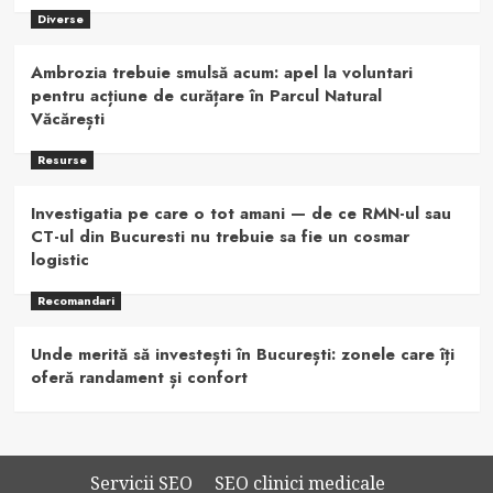
Diverse
Ambrozia trebuie smulsă acum: apel la voluntari
pentru acțiune de curățare în Parcul Natural
Văcărești
Resurse
Investigatia pe care o tot amani — de ce RMN-ul sau
CT-ul din Bucuresti nu trebuie sa fie un cosmar
logistic
Recomandari
Unde merită să investești în București: zonele care îți
oferă randament și confort
Servicii SEO
SEO clinici medicale