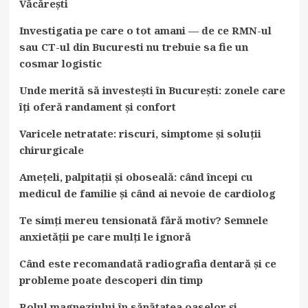
Văcărești
Investigatia pe care o tot amani — de ce RMN-ul
sau CT-ul din Bucuresti nu trebuie sa fie un
cosmar logistic
Unde merită să investești în București: zonele care
îți oferă randament și confort
Varicele netratate: riscuri, simptome și soluții
chirurgicale
Amețeli, palpitații și oboseală: când începi cu
medicul de familie și când ai nevoie de cardiolog
Te simți mereu tensionată fără motiv? Semnele
anxietății pe care mulți le ignoră
Când este recomandată radiografia dentară și ce
probleme poate descoperi din timp
Rolul magneziului în sănătatea oaselor și