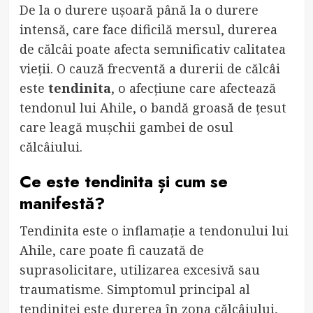
De la o durere ușoară până la o durere
intensă, care face dificilă mersul, durerea
de călcâi poate afecta semnificativ calitatea
vieții. O cauză frecventă a durerii de călcâi
este
tendinita
, o afecțiune care afectează
tendonul lui Ahile, o bandă groasă de țesut
care leagă mușchii gambei de osul
călcâiului.
Ce este tendinita și cum se
manifestă?
Tendinita este o inflamație a tendonului lui
Ahile, care poate fi cauzată de
suprasolicitare, utilizarea excesivă sau
traumatisme. Simptomul principal al
tendinitei este durerea în zona călcâiului,