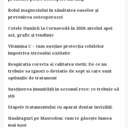
Rolul magneziului în sănătatea oaselor și
prevenirea osteoporozei
Cotele Dunării la Cernavodă în 2026: nivelul apei
azi, grafic și tendințe
Vitamina C – cum susține protecția celulelor
împotriva stresului oxidativ
Respiratia corecta si calitatea vietii: De ce nu
trebuie sa ignori o deviatie de sept si care sunt
optiunile de tratament
Susținerea imunității în sezonul rece: ce trebuie să
știi
Etapele tratamentului cu aparat dentar invizibil.
Hashtaguri pe Mastodon: cum te găsește lumea
mai ușor