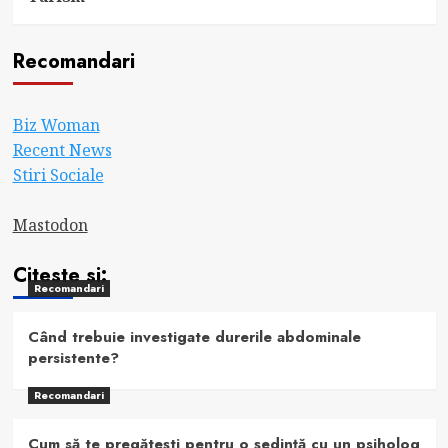
Recomandari
Biz Woman
Recent News
Stiri Sociale
Mastodon
Citeste si:
Recomandari
Când trebuie investigate durerile abdominale
persistente?
Recomandari
Cum să te pregătești pentru o ședință cu un psiholog