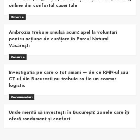
online din confortul casei tale
Diverse
Ambrozia trebuie smulsă acum: apel la voluntari
pentru acțiune de curățare în Parcul Natural
Văcărești
Resurse
Investigatia pe care o tot amani — de ce RMN-ul sau
CT-ul din Bucuresti nu trebuie sa fie un cosmar
logistic
Recomandari
Unde merită să investești în București: zonele care îți
oferă randament și confort