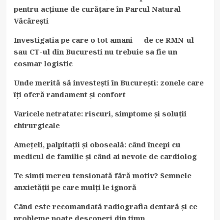
pentru acțiune de curățare în Parcul Natural
Văcărești
Investigatia pe care o tot amani — de ce RMN-ul
sau CT-ul din Bucuresti nu trebuie sa fie un
cosmar logistic
Unde merită să investești în București: zonele care
îți oferă randament și confort
Varicele netratate: riscuri, simptome și soluții
chirurgicale
Amețeli, palpitații și oboseală: când începi cu
medicul de familie și când ai nevoie de cardiolog
Te simți mereu tensionată fără motiv? Semnele
anxietății pe care mulți le ignoră
Când este recomandată radiografia dentară și ce
probleme poate descoperi din timp