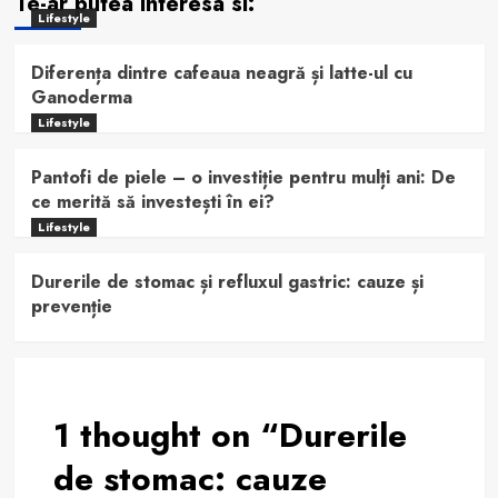
Te-ar putea interesa si:
Lifestyle
Diferența dintre cafeaua neagră și latte-ul cu
Ganoderma
Lifestyle
Pantofi de piele – o investiție pentru mulți ani: De
ce merită să investești în ei?
Lifestyle
Durerile de stomac și refluxul gastric: cauze și
prevenție
1 thought on “
Durerile
de stomac: cauze