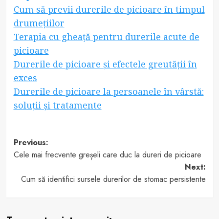
Cum să previi durerile de picioare în timpul
drumețiilor
Terapia cu gheață pentru durerile acute de
picioare
Durerile de picioare și efectele greutății în
exces
Durerile de picioare la persoanele în vârstă:
soluții și tratamente
Post
Previous:
Cele mai frecvente greșeli care duc la dureri de picioare
navigation
Next:
Cum să identifici sursele durerilor de stomac persistente