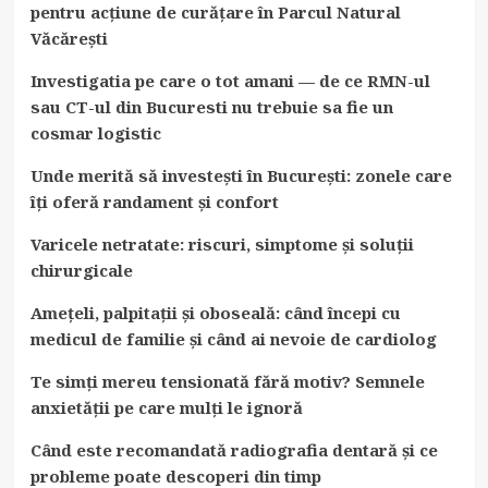
pentru acțiune de curățare în Parcul Natural
Văcărești
Investigatia pe care o tot amani — de ce RMN-ul
sau CT-ul din Bucuresti nu trebuie sa fie un
cosmar logistic
Unde merită să investești în București: zonele care
îți oferă randament și confort
Varicele netratate: riscuri, simptome și soluții
chirurgicale
Amețeli, palpitații și oboseală: când începi cu
medicul de familie și când ai nevoie de cardiolog
Te simți mereu tensionată fără motiv? Semnele
anxietății pe care mulți le ignoră
Când este recomandată radiografia dentară și ce
probleme poate descoperi din timp