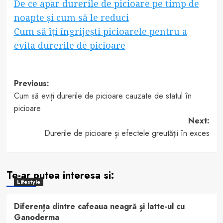
De ce apar durerile de picioare pe timp de
noapte și cum să le reduci
Cum să îți îngrijești picioarele pentru a
evita durerile de picioare
Post
Previous:
Cum să eviți durerile de picioare cauzate de statul în
navigation
picioare
Next:
Durerile de picioare și efectele greutății în exces
Te-ar putea interesa si:
Lifestyle
Diferența dintre cafeaua neagră și latte-ul cu
Ganoderma