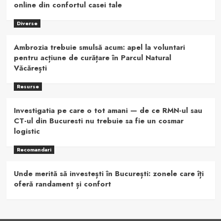
online din confortul casei tale
Diverse
Ambrozia trebuie smulsă acum: apel la voluntari
pentru acțiune de curățare în Parcul Natural
Văcărești
Resurse
Investigatia pe care o tot amani — de ce RMN-ul sau
CT-ul din Bucuresti nu trebuie sa fie un cosmar
logistic
Recomandari
Unde merită să investești în București: zonele care îți
oferă randament și confort