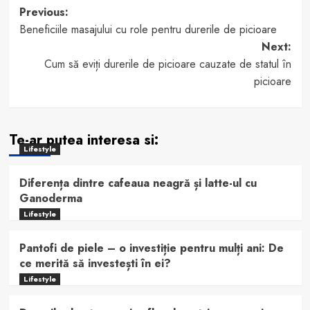
Post
Previous:
Beneficiile masajului cu role pentru durerile de picioare
navigation
Next:
Cum să eviți durerile de picioare cauzate de statul în
picioare
Te-ar putea interesa si:
Lifestyle
Diferența dintre cafeaua neagră și latte-ul cu
Ganoderma
Lifestyle
Pantofi de piele – o investiție pentru mulți ani: De
ce merită să investești în ei?
Lifestyle