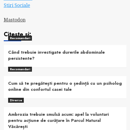
Stiri Sociale
Mastodon
Citeste si:
Recomandari
Când trebuie investigate durerile abdominale
persistente?
Recomandari
Cum să te pregătești pentru o ședință cu un psiholog
online din confortul casei tale
Diverse
Ambrozia trebuie smulsă acum: apel la voluntari
pentru acțiune de curățare în Parcul Natural
Văcărești