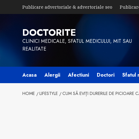
Skip
Publicare advertoriale & advertoriale seo
Publicar
to
content
DOCTORITE
CLINICI MEDICALE, SFATUL MEDICULUI, MIT SAU
REALITATE
Acasa
Alergii
Afectiuni
Doctori
Sfatul 
HOME
LIFESTYLE
CUM SĂ EVIȚI DURERILE DE PICIOARE 