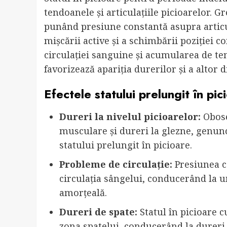
tendoanele și articulațiile picioarelor. 
punând presiune constantă asupra articul
mișcării active și a schimbării poziției 
circulației sanguine și acumularea de te
favorizează apariția durerilor și a altor d
Efectele statului prelungit în pic
Dureri la nivelul picioarelor:
Obose
musculare și dureri la glezne, genun
statului prelungit în picioare.
Probleme de circulație:
Presiunea c
circulația sângelui, conducerând la u
amorțeală.
Dureri de spate:
Statul în picioare 
zona spatelui, conducerând la dureri