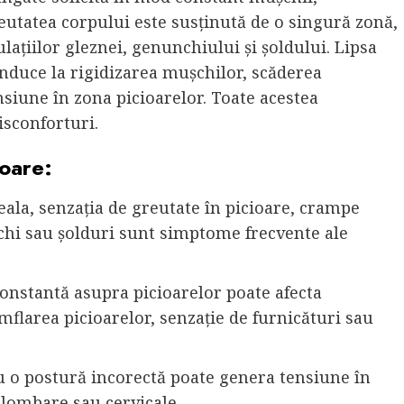
Greutatea corpului este susținută de o singură zonă,
ațiilor gleznei, genunchiului și șoldului. Lipsa
conduce la rigidizarea mușchilor, scăderea
nsiune în zona picioarelor. Toate acestea
isconforturi.
ioare:
ala, senzația de greutate în picioare, crampe
chi sau șolduri sunt simptome frecvente ale
onstantă asupra picioarelor poate afecta
mflarea picioarelor, senzație de furnicături sau
cu o postură incorectă poate genera tensiune în
 lombare sau cervicale.