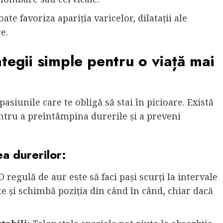
ate favoriza apariția varicelor, dilatații ale
e.
ategii simple pentru o viață mai
pasiunile care te obligă să stai în picioare. Există
pentru a preîntâmpina durerile și a preveni
ea durerilor:
 regulă de aur este să faci pași scurți la intervale
-te și schimbă poziția din când în când, chiar dacă