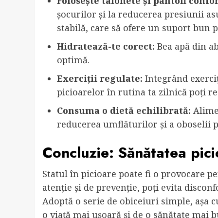
Folosește talonete și pantofi confor
șocurilor și la reducerea presiunii as
stabilă, care să ofere un suport bun p
Hidratează-te corect:
Bea apă din ab
optimă.
Exerciții regulate:
Integrând exerciț
picioarelor în rutina ta zilnică poți r
Consuma o dietă echilibrată:
Alimen
reducerea umflăturilor și a oboselii p
Concluzie: Sănătatea pici
Statul în picioare poate fi o provocare pe
atenție și de prevenție, poți evita discon
Adoptă o serie de obiceiuri simple, așa 
o viață mai ușoară și de o sănătate mai b