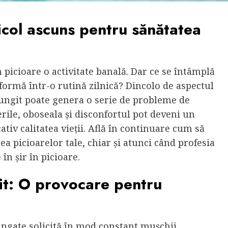
ricol ascuns pentru sănătatea
picioare o activitate banală. Dar ce se întâmplă
formă într-o rutină zilnică? Dincolo de aspectul
elungit poate genera o serie de probleme de
erile, oboseala și disconfortul pot deveni un
iv calitatea vieții. Află în continuare cum să
tea picioarelor tale, chiar și atunci când profesia
 în șir în picioare.
git: O provocare pentru
ungate solicită în mod constant mușchii,