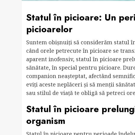
Statul în picioare: Un pe
picioarelor
Suntem obișnuiți să considerăm statul în 
când orele petrecute în picioare se trans
aparent inofensiv, statul în picioare pr
sănătate, în special pentru picioare. Dur
companion neașteptat, afectând semnificat
eviți aceste neplăceri și să menții sănăta
sau stilul de viață te obligă să petreci ore
Statul în picioare prelun
organism
Statul în picioare pentru perioade îndel