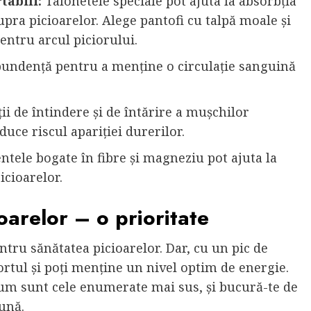
tabili:
Talonetele speciale pot ajuta la absorbția
upra picioarelor. Alege pantofi cu talpă moale și
entru arcul piciorului.
undență pentru a menține o circulație sanguină
ii de întindere și de întărire a mușchilor
educe riscul apariției durerilor.
tele bogate în fibre și magneziu pot ajuta la
icioarelor.
oarelor – o prioritate
ntru sănătatea picioarelor. Dar, cu un pic de
fortul și poți menține un nivel optim de energie.
cum sunt cele enumerate mai sus, și bucură-te de
ună.