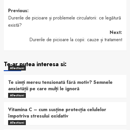
Post
Previous:
Durerile de picioare și problemele circulatorii: ce legătură
navigation
există?
Next:
Durerile de picioare la copii: cauze și tratament
Te-ar putea interesa si:
Afectiuni
Te simți mereu tensionată fără motiv? Semnele
anxietății pe care mulți le ignoră
Afectiuni
Vitamina C – cum susține protecția celulelor
împotriva stresului oxidativ
Afectiuni