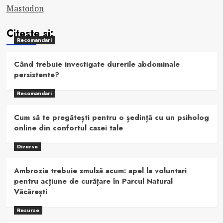
Mastodon
Citeste si:
Recomandari
Când trebuie investigate durerile abdominale
persistente?
Recomandari
Cum să te pregătești pentru o ședință cu un psiholog
online din confortul casei tale
Diverse
Ambrozia trebuie smulsă acum: apel la voluntari
pentru acțiune de curățare în Parcul Natural
Văcărești
Resurse