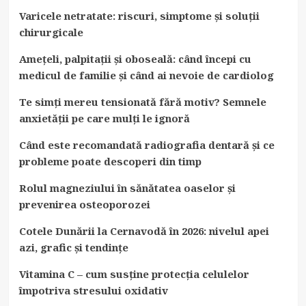
Varicele netratate: riscuri, simptome și soluții
chirurgicale
Amețeli, palpitații și oboseală: când începi cu
medicul de familie și când ai nevoie de cardiolog
Te simți mereu tensionată fără motiv? Semnele
anxietății pe care mulți le ignoră
Când este recomandată radiografia dentară și ce
probleme poate descoperi din timp
Rolul magneziului în sănătatea oaselor și
prevenirea osteoporozei
Cotele Dunării la Cernavodă în 2026: nivelul apei
azi, grafic și tendințe
Vitamina C – cum susține protecția celulelor
împotriva stresului oxidativ