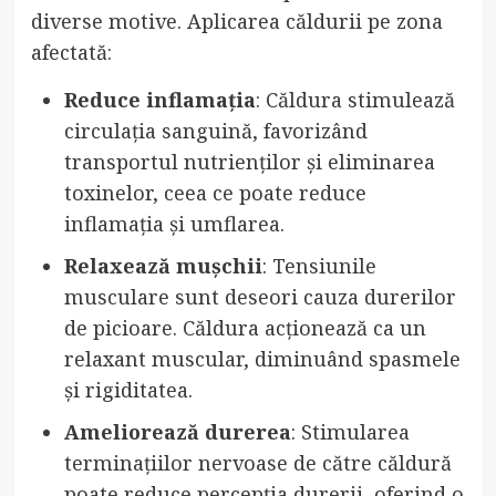
diverse motive. Aplicarea căldurii pe zona
afectată:
Reduce inflamația
: Căldura stimulează
circulația sanguină, favorizând
transportul nutrienților și eliminarea
toxinelor, ceea ce poate reduce
inflamația și umflarea.
Relaxează mușchii
: Tensiunile
musculare sunt deseori cauza durerilor
de picioare. Căldura acționează ca un
relaxant muscular, diminuând spasmele
și rigiditatea.
Ameliorează durerea
: Stimularea
terminațiilor nervoase de către căldură
poate reduce percepția durerii, oferind o