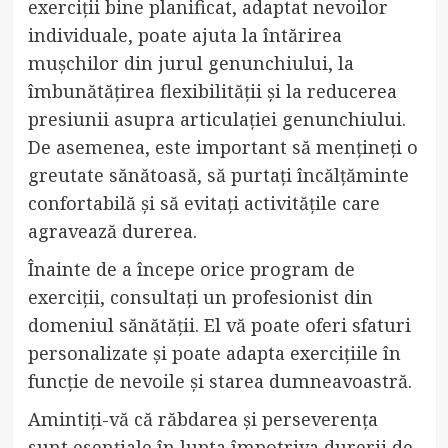
exerciții bine planificat, adaptat nevoilor
individuale, poate ajuta la întărirea
mușchilor din jurul genunchiului, la
îmbunătățirea flexibilității și la reducerea
presiunii asupra articulației genunchiului.
De asemenea, este important să mențineți o
greutate sănătoasă, să purtați încălțăminte
confortabilă și să evitați activitățile care
agravează durerea.
Înainte de a începe orice program de
exerciții, consultați un profesionist din
domeniul sănătății. El vă poate oferi sfaturi
personalizate și poate adapta exercițiile în
funcție de nevoile și starea dumneavoastră.
Amintiți-vă că răbdarea și perseverența
sunt esențiale în lupta împotriva durerii de