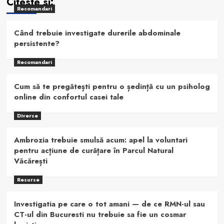
Citeste si:
Recomandari
Când trebuie investigate durerile abdominale
persistente?
Recomandari
Cum să te pregătești pentru o ședință cu un psiholog
online din confortul casei tale
Diverse
Ambrozia trebuie smulsă acum: apel la voluntari
pentru acțiune de curățare în Parcul Natural
Văcărești
Resurse
Investigatia pe care o tot amani — de ce RMN-ul sau
CT-ul din Bucuresti nu trebuie sa fie un cosmar