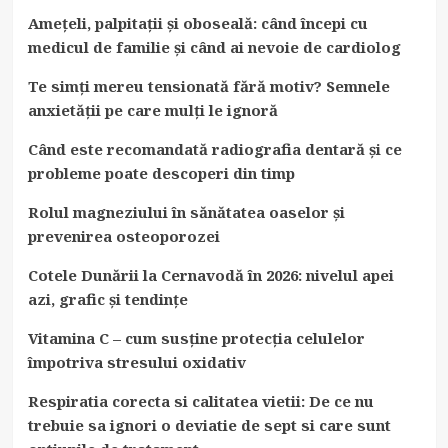
Amețeli, palpitații și oboseală: când începi cu
medicul de familie și când ai nevoie de cardiolog
Te simți mereu tensionată fără motiv? Semnele
anxietății pe care mulți le ignoră
Când este recomandată radiografia dentară și ce
probleme poate descoperi din timp
Rolul magneziului în sănătatea oaselor și
prevenirea osteoporozei
Cotele Dunării la Cernavodă în 2026: nivelul apei
azi, grafic și tendințe
Vitamina C – cum susține protecția celulelor
împotriva stresului oxidativ
Respiratia corecta si calitatea vietii: De ce nu
trebuie sa ignori o deviatie de sept si care sunt