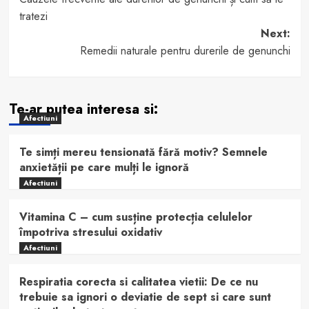
navigation
tratezi
Next:
Remedii naturale pentru durerile de genunchi
Te-ar putea interesa si:
Afectiuni
Te simți mereu tensionată fără motiv? Semnele
anxietății pe care mulți le ignoră
Afectiuni
Vitamina C – cum susține protecția celulelor
împotriva stresului oxidativ
Afectiuni
Respiratia corecta si calitatea vietii: De ce nu
trebuie sa ignori o deviatie de sept si care sunt