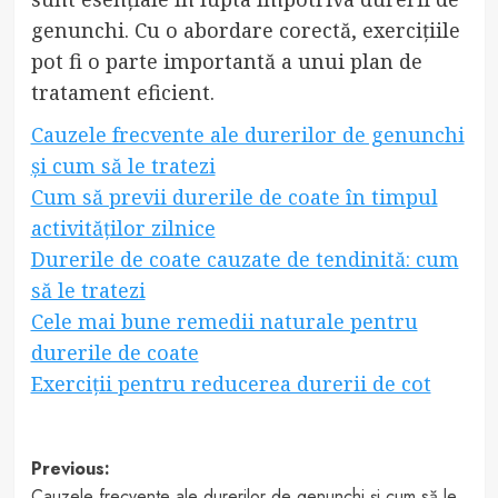
genunchi. Cu o abordare corectă, exercițiile
pot fi o parte importantă a unui plan de
tratament eficient.
Cauzele frecvente ale durerilor de genunchi
și cum să le tratezi
Cum să previi durerile de coate în timpul
activităților zilnice
Durerile de coate cauzate de tendinită: cum
să le tratezi
Cele mai bune remedii naturale pentru
durerile de coate
Exerciții pentru reducerea durerii de cot
Post
Previous:
Cauzele frecvente ale durerilor de genunchi și cum să le