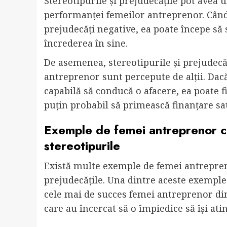
Stereotipurile și prejudecățile pot avea 
performanței femeilor antreprenor. Când 
prejudecăți negative, ea poate începe să se
încrederea în sine.
De asemenea, stereotipurile și prejudecă
antreprenor sunt percepute de alții. Dac
capabilă să conducă o afacere, ea poate fi
puțin probabil să primească finanțare sau
Exemple de femei antreprenor ca
stereotipurile
Există multe exemple de femei antrepreno
prejudecățile. Una dintre aceste exemple
cele mai de succes femei antreprenor din
care au încercat să o împiedice să își ati