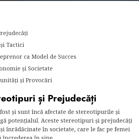
Prejudecăți
și Tactici
reprenor ca Model de Succes
onomie și Societate
nități și Provocări
otipuri și Prejudecăți
st și sunt încă afectate de stereotipurile și
ngă potențialul. Aceste stereotipuri și prejudecăți
i înrădăcinate în societate, care le fac pe femei
dă încrederea în sine.