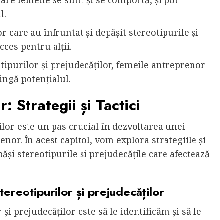
are femeile se simt și se comportă, și pot
l.
 care au înfruntat și depășit stereotipurile și
ces pentru alții.
otipurilor și prejudecăților, femeile antreprenor
tingă potențialul.
: Strategii și Tactici
ilor este un pas crucial în dezvoltarea unei
nor. În acest capitol, vom explora strategiile și
păși stereotipurile și prejudecățile care afectează
tereotipurilor și prejudecăților
și prejudecăților este să le identificăm și să le