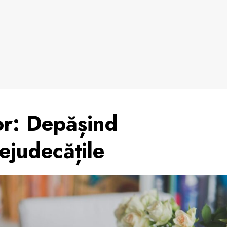
r: Depășind
rejudecățile