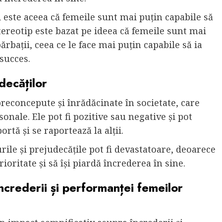
este aceea că femeile sunt mai puțin capabile să
tereotip este bazat pe ideea că femeile sunt mai
rbații, ceea ce le face mai puțin capabile să ia
 succes.
decăților
preconcepute și înrădăcinate în societate, care
onale. Ele pot fi pozitive sau negative și pot
tă și se raportează la alții.
rile și prejudecățile pot fi devastatoare, deoarece
rioritate și să își piardă încrederea în sine.
ncrederii și performanței femeilor