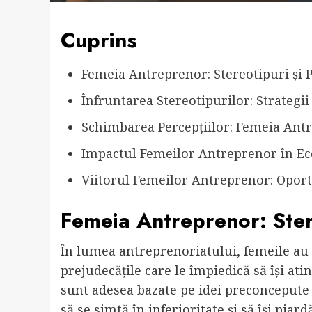
Cuprins
Femeia Antreprenor: Stereotipuri și 
Înfruntarea Stereotipurilor: Strategii 
Schimbarea Percepțiilor: Femeia Ant
Impactul Femeilor Antreprenor în Ec
Viitorul Femeilor Antreprenor: Oportu
Femeia Antreprenor: Stere
În lumea antreprenoriatului, femeile au fo
prejudecățile care le împiedică să își ati
sunt adesea bazate pe idei preconcepute ș
să se simtă în inferioritate și să își piar