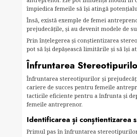
antreprenor. Ele pot influența modul în c
împiedica femeile să își atingă potențialu
Însă, există exemple de femei antreprenor
prejudecățile, și au devenit modele de suc
Prin înțelegerea și conștientizarea stere
pot să își depășească limitările și să își a
Înfruntarea Stereotipurilor
Înfruntarea stereotipurilor și prejudecăț
cariere de succes pentru femeile antrepre
tacticile eficiente pentru a înfrunta și de
femeile antreprenor.
Identificarea și conștientizarea s
Primul pas în înfruntarea stereotipurilor 