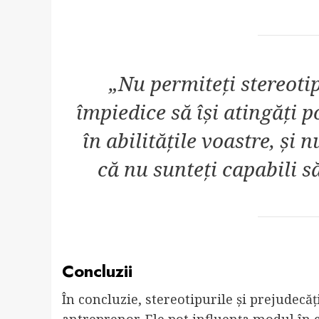
„Nu permiteți stereotip
împiedice să își atingăți po
în abilitățile voastre, și
că nu sunteți capabili s
Concluzii
În concluzie, stereotipurile și prejudecă