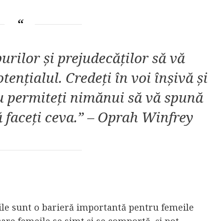
urilor și prejudecăților să vă
tențialul. Credeți în voi înșivă și
 nu permiteți nimănui să vă spună
ă faceți ceva.” – Oprah Winfrey
țile sunt o barieră importantă pentru femeile