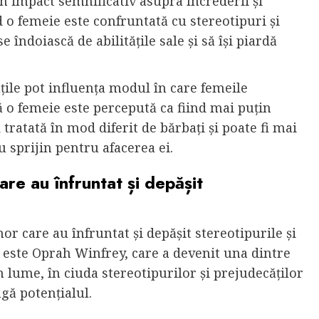
un impact semnificativ asupra încrederii și
o femeie este confruntată cu stereotipuri și
 îndoiască de abilitățile sale și să își piardă
țile pot influența modul în care femeile
ă o femeie este percepută ca fiind mai puțin
 tratată în mod diferit de bărbați și poate fi mai
 sprijin pentru afacerea ei.
re au înfruntat și depășit
r care au înfruntat și depășit stereotipurile și
 este Oprah Winfrey, care a devenit una dintre
 lume, în ciuda stereotipurilor și prejudecăților
ngă potențialul.