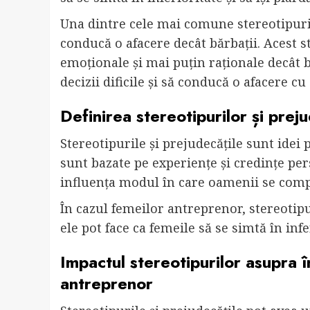
Una dintre cele mai comune stereotipuri 
conducă o afacere decât bărbații. Acest s
emoționale și mai puțin raționale decât bă
decizii dificile și să conducă o afacere cu
Definirea stereotipurilor și preju
Stereotipurile și prejudecățile sunt idei 
sunt bazate pe experiențe și credințe pers
influența modul în care oamenii se compor
În cazul femeilor antreprenor, stereotipu
ele pot face ca femeile să se simtă în infe
Impactul stereotipurilor asupra î
antreprenor