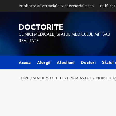
Skip
Publicare advertoriale & advertoriale seo
Publicar
to
content
DOCTORITE
CLINICI MEDICALE, SFATUL MEDICULUI, MIT SAU
REALITATE
Acasa
Alergii
Afectiuni
Doctori
Sfatul 
HOME
SFATUL MEDICULUI
FEMEIA ANTREPRENOR: DEPĂȘI