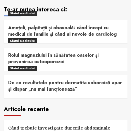
Te-ar putea interesa si:
Sfatul medicului
Amețeli, palpitații și oboseală: când începi cu
medicul de familie și când ai nevoie de cardiolog
Sfatul medicului
Rolul magneziului în sănătatea oaselor și
prevenirea osteoporozei
Sfatul medicului
De ce rezultatele pentru dermatita seboreică apar
și dispar „nu mai funcționează”
Articole recente
Când trebuie investigate durerile abdominale