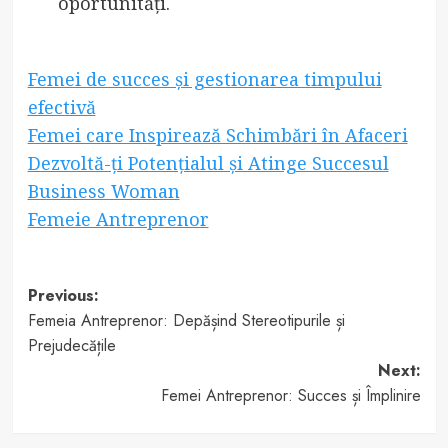
oportunități.
Femei de succes și gestionarea timpului
efectivă
Femei care Inspirează Schimbări în Afaceri
Dezvoltă-ți Potențialul și Atinge Succesul
Business Woman
Femeie Antreprenor
Post
Previous:
Femeia Antreprenor: Depășind Stereotipurile și
navigation
Prejudecățile
Next:
Femei Antreprenor: Succes și Împlinire