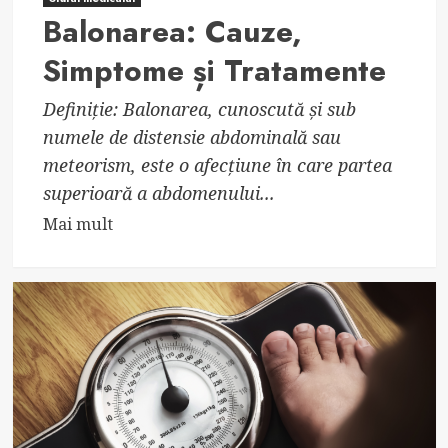
Balonarea: Cauze,
Simptome și Tratamente
Definiție: Balonarea, cunoscută și sub
numele de distensie abdominală sau
meteorism, este o afecțiune în care partea
superioară a abdomenului...
Read
Mai mult
more
about
Balonarea:
Cauze,
Simptome
și
Tratamente