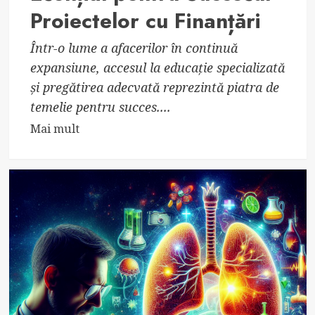
Proiectelor cu Finanțări
Într-o lume a afacerilor în continuă
expansiune, accesul la educație specializată
și pregătirea adecvată reprezintă piatra de
temelie pentru succes....
Read
Mai mult
more
about
Eurodeal:
Partenerul
Esențial
pentru
Succesul
Proiectelor
cu
Finanțări