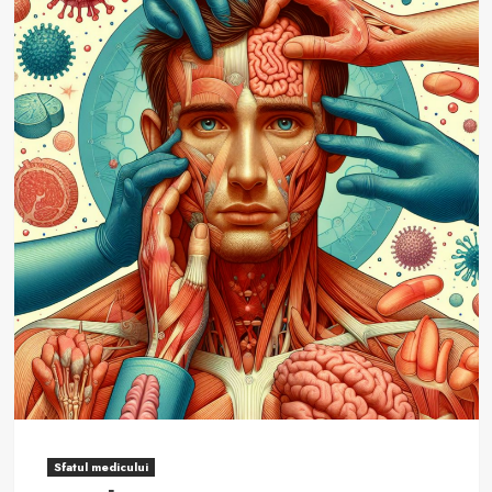
5
Fapte
Cruciale
Despre
Boala
Crohn!
Sfatul medicului