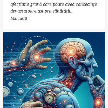
afecțiune gravă care poate avea consecințe
devastatoare asupra sănătății...
Read
Mai mult
more
about
Descoperă
Secrete
Despre
Boala
Ficatului
Alcoolic