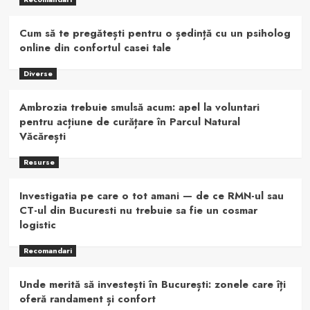
Cum să te pregătești pentru o ședință cu un psiholog
online din confortul casei tale
Diverse
Ambrozia trebuie smulsă acum: apel la voluntari
pentru acțiune de curățare în Parcul Natural
Văcărești
Resurse
Investigatia pe care o tot amani — de ce RMN-ul sau
CT-ul din Bucuresti nu trebuie sa fie un cosmar
logistic
Recomandari
Unde merită să investești în București: zonele care îți
oferă randament și confort