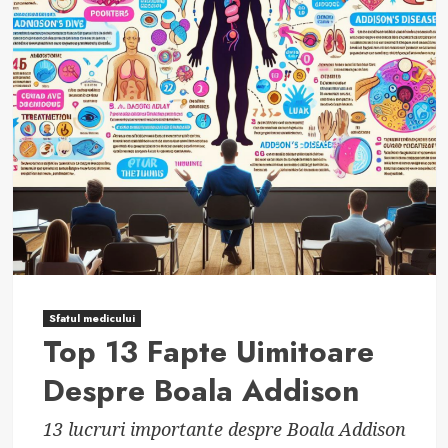
cum
se
tratează!
Sfatul medicului
Top 13 Fapte Uimitoare
Despre Boala Addison
13 lucruri importante despre Boala Addison