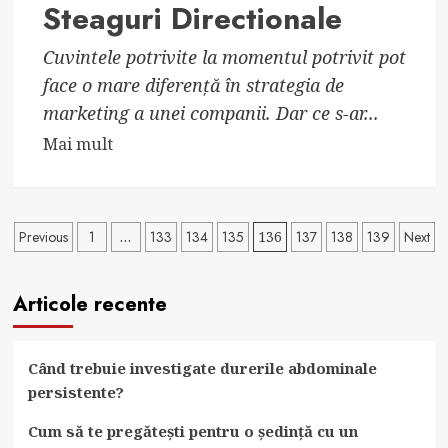
Steaguri Directionale
Cuvintele potrivite la momentul potrivit pot
face o mare diferență în strategia de
marketing a unei companii. Dar ce s-ar...
Read
Mai mult
more
about
Monica
Paginație
Previous
1
…
133
134
135
136
137
138
139
Next
Badea,
Director
articole
de
Articole recente
Vanzari
despre
Steaguri
Când trebuie investigate durerile abdominale
persistente?
Directionale
Cum să te pregătești pentru o ședință cu un