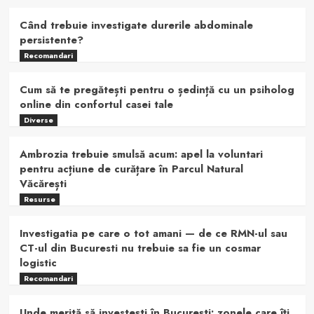
Când trebuie investigate durerile abdominale
persistente?
Recomandari
Cum să te pregătești pentru o ședință cu un psiholog
online din confortul casei tale
Diverse
Ambrozia trebuie smulsă acum: apel la voluntari
pentru acțiune de curățare în Parcul Natural
Văcărești
Resurse
Investigatia pe care o tot amani — de ce RMN-ul sau
CT-ul din Bucuresti nu trebuie sa fie un cosmar
logistic
Recomandari
Unde merită să investești în București: zonele care îți