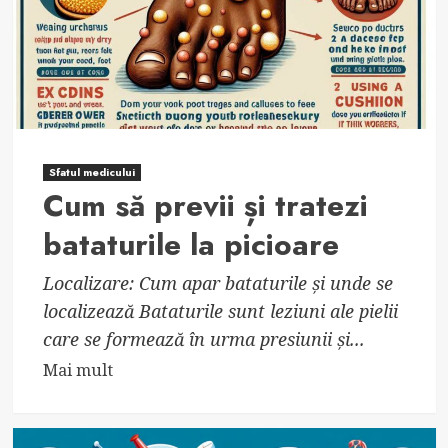
Sfatul medicului
Cum să previi și tratezi
bataturile la picioare
Localizare: Cum apar bataturile și unde se
localizează Bataturile sunt leziuni ale pielii
care se formează în urma presiunii și...
Read
Mai mult
more
about
Cum