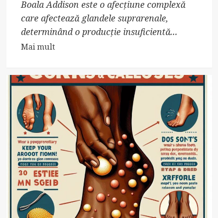
Boala Addison este o afecțiune complexă
care afectează glandele suprarenale,
determinând o producție insuficientă...
Read
Mai mult
more
about
Top
13
Fapte
Uimitoare
Despre
Boala
Addison