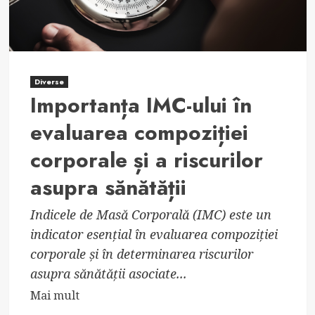
Diverse
Importanța IMC-ului în
evaluarea compoziției
corporale și a riscurilor
asupra sănătății
Indicele de Masă Corporală (IMC) este un
indicator esențial în evaluarea compoziției
corporale și în determinarea riscurilor
asupra sănătății asociate...
Read
Mai mult
more