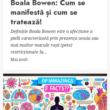
Boala Bowen: Cum se
manifestă și cum se
tratează!
Definiție Boala Bowen este o afecțiune a
pielii caracterizată prin prezența unuia sau
mai multor macule roșii (pete)
restricționate la...
Read
Mai mult
more
about
Boala
Bowen:
Cum
se
manifestă
și