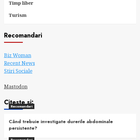
Timp liber
Turism
Recomandari
Biz Woman
Recent News
Stiri Sociale
Mastodon
Citeste si:
Recomandari
Când trebuie investigate durerile abdominale
persistente?
Recomandari