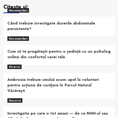
Citeste si:
Recomandari
Când trebuie investigate durerile abdominale
persistente?
Recomandari
Cum să te pregătești pentru o ședință cu un psiholog
online din confortul casei tale
Diverse
Ambrozia trebuie smulsă acum: apel la voluntari
pentru acțiune de curățare în Parcul Natural
Văcărești
Resurse
Investigatia pe care o tot amani — de ce RMN-ul sau