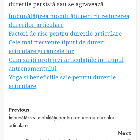
durerile persistă sau se agravează.
Îmbunătățirea mobilității pentru reducerea
durerilor articulare
Factori de risc pentru durerile articulare
Cele mai frecvente tipuri de dureri
articulare și cauzele lor
Cum să îți protejezi articulațiile în timpul
antrenamentului
Yoga și beneficiile sale pentru durerile
articulare
Post
Previous:
Îmbunătățirea mobilității pentru reducerea durerilor
navigation
articulare
Next: