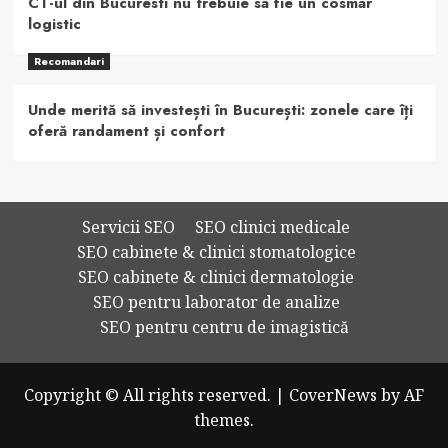
CT-ul din Bucuresti nu trebuie sa fie un cosmar
logistic
Recomandari
Unde merită să investești în București: zonele care îți
oferă randament și confort
Servicii SEO
SEO clinici medicale
SEO cabinete & clinici stomatologice
SEO cabinete & clinici dermatologie
SEO pentru laborator de analize
SEO pentru centru de imagistică
Copyright © All rights reserved.
|
CoverNews
by AF
themes.