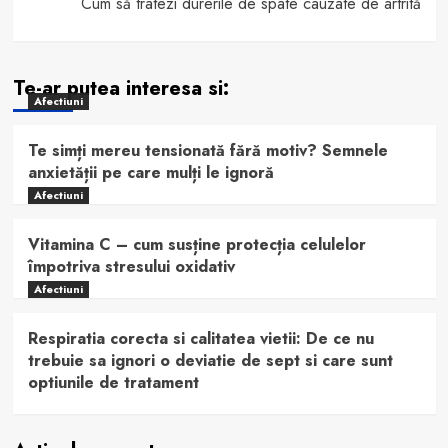
Cum să tratezi durerile de spate cauzate de artrită
Te-ar putea interesa si:
Afectiuni
Te simți mereu tensionată fără motiv? Semnele
anxietății pe care mulți le ignoră
Afectiuni
Vitamina C – cum susține protecția celulelor
împotriva stresului oxidativ
Afectiuni
Respiratia corecta si calitatea vietii: De ce nu
trebuie sa ignori o deviatie de sept si care sunt
optiunile de tratament