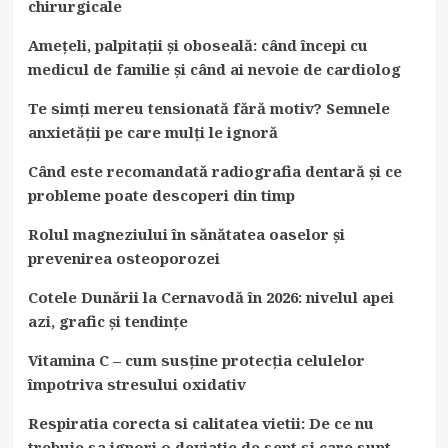
chirurgicale
Amețeli, palpitații și oboseală: când începi cu
medicul de familie și când ai nevoie de cardiolog
Te simți mereu tensionată fără motiv? Semnele
anxietății pe care mulți le ignoră
Când este recomandată radiografia dentară și ce
probleme poate descoperi din timp
Rolul magneziului în sănătatea oaselor și
prevenirea osteoporozei
Cotele Dunării la Cernavodă în 2026: nivelul apei
azi, grafic și tendințe
Vitamina C – cum susține protecția celulelor
împotriva stresului oxidativ
Respiratia corecta si calitatea vietii: De ce nu
trebuie sa ignori o deviatie de sept si care sunt