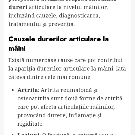
dureri
articulare la nivelul mâinilor,
incluzând cauzele, diagnosticarea,
tratamentul și prevenția.
Cauzele durerilor articulare la
mâini
Există numeroase cauze care pot contribui
la apariția durerilor articulare la mâini. Iată
câteva dintre cele mai comune:
Artrita
: Artrita reumatoidă și
osteoartrita sunt două forme de artrită
care pot afecta articulațiile mâinilor,
provocând durere, inflamație și
rigiditate.
Leziuni
: O fractură, o entorsă sau o