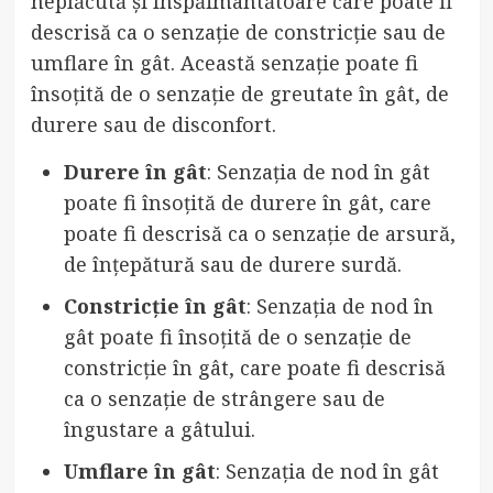
neplăcută și înspăimântătoare care poate fi
descrisă ca o senzație de constricție sau de
umflare în gât. Această senzație poate fi
însoțită de o senzație de greutate în gât, de
durere sau de disconfort.
Durere în gât
: Senzația de nod în gât
poate fi însoțită de durere în gât, care
poate fi descrisă ca o senzație de arsură,
de înțepătură sau de durere surdă.
Constricție în gât
: Senzația de nod în
gât poate fi însoțită de o senzație de
constricție în gât, care poate fi descrisă
ca o senzație de strângere sau de
îngustare a gâtului.
Umflare în gât
: Senzația de nod în gât