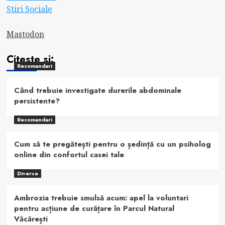
Stiri Sociale
Mastodon
Citeste si:
Recomandari
Când trebuie investigate durerile abdominale
persistente?
Recomandari
Cum să te pregătești pentru o ședință cu un psiholog
online din confortul casei tale
Diverse
Ambrozia trebuie smulsă acum: apel la voluntari
pentru acțiune de curățare în Parcul Natural
Văcărești