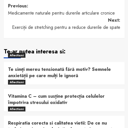
Post
Previous:
Medicamente naturale pentru durerile articulare cronice
navigation
Next:
Exerciții de stretching pentru a reduce durerile de spate
Te-ar putea interesa si:
Afectiuni
Te simți mereu tensionată fără motiv? Semnele
anxietății pe care mulți le ignoră
Afectiuni
Vitamina C – cum susține protecția celulelor
împotriva stresului oxidativ
Afectiuni
Respiratia corecta si calitatea vietii: De ce nu