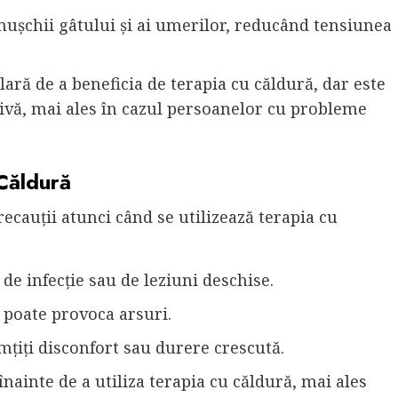
mușchii gâtului și ai umerilor, reducând tensiunea
ră de a beneficia de terapia cu căldură, dar este
sivă, mai ales în cazul persoanelor cu probleme
Căldură
ecauții atunci când se utilizează terapia cu
 de infecție sau de leziuni deschise.
e poate provoca arsuri.
imțiți disconfort sau durere crescută.
nainte de a utiliza terapia cu căldură, mai ales