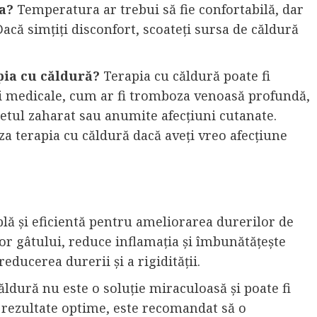
ra?
Temperatura ar trebui să fie confortabilă, dar
Dacă simțiți disconfort, scoateți sursa de căldură
pia cu căldură?
Terapia cu căldură poate fi
ni medicale, cum ar fi tromboza venoasă profundă,
betul zaharat sau anumite afecțiuni cutanate.
za terapia cu căldură dacă aveți vreo afecțiune
plă și eficientă pentru ameliorarea durerilor de
or gâtului, reduce inflamația și îmbunătățește
reducerea durerii și a rigidității.
ăldură nu este o soluție miraculoasă și poate fi
 rezultate optime, este recomandat să o