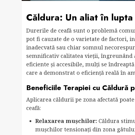
Căldura: Un aliat în lupta
Durerile de ceafă sunt o problemă comun
pot fi cauzate de o varietate de factori, i
inadecvată sau chiar somnul necorespunză
semnificativ calitatea vieții, îngreunând a
eficiente și accesibile, mulți se îndreapt
care a demonstrat o eficiență reală în am
Beneficiile Terapiei cu Căldură 
Aplicarea căldurii pe zona afectată poate 
ceafă:
Relaxarea mușchilor:
Căldura stimu
mușchilor tensionați din zona gâtului