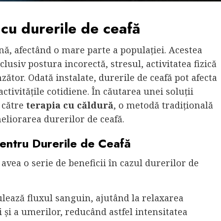
 cu durerile de ceafă
ă, afectând o mare parte a populației. Acestea
nclusiv postura incorectă, stresul, activitatea fizică
tor. Odată instalate, durerile de ceafă pot afecta
ctivitățile cotidiene. În căutarea unei soluții
ă către
terapia cu căldură
, o metodă tradițională
eliorarea durerilor de ceafă.
pentru Durerile de Ceafă
avea o serie de beneficii în cazul durerilor de
lează fluxul sanguin, ajutând la relaxarea
 și a umerilor, reducând astfel intensitatea