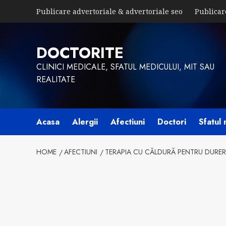
Skip
Publicare advertoriale & advertoriale seo
Publicar
to
content
DOCTORITE
CLINICI MEDICALE, SFATUL MEDICULUI, MIT SAU
REALITATE
Acasa
Alergii
Afectiuni
Doctori
Sfatul 
HOME
AFECTIUNI
TERAPIA CU CĂLDURĂ PENTRU DURER