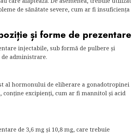
sau care alăptează. De asemenea, trebuie utilizat
leme de sănătate severe, cum ar fi insuficiența
oziție și forme de prezentare
entare injectabile, sub formă de pulbere și
e de administrare.
st al hormonului de eliberare a gonadotropinei
 conține excipienți, cum ar fi mannitol și acid
entare de 3,6 mg și 10,8 mg, care trebuie