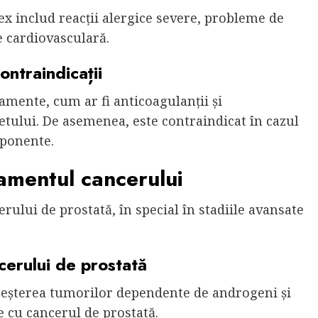
dex includ reacții alergice severe, probleme de
e cardiovasculară.
ontraindicații
amente, cum ar fi anticoagulanții și
ului. De asemenea, este contraindicat în cazul
mponente.
tamentul cancerului
rului de prostată, în special în stadiile avansate
cerului de prostată
creșterea tumorilor dependente de androgeni și
 cu cancerul de prostată.