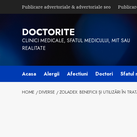
Skip
Publicare advertoriale & advertoriale seo
Publicar
to
content
DOCTORITE
CLINICI MEDICALE, SFATUL MEDICULUI, MIT SAU
REALITATE
Acasa
Alergii
Afectiuni
Doctori
Sfatul 
HOME
DIVERSE
ZOLADEX: BENEFICII ȘI UTILIZĂRI ÎN T