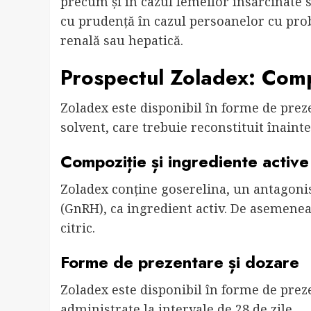
precum și în cazul femeilor însărcinate 
cu prudență în cazul persoanelor cu prob
renală sau hepatică.
Prospectul Zoladex: Comp
Zoladex este disponibil în forme de prez
solvent, care trebuie reconstituit înaint
Compoziție și ingrediente active
Zoladex conține goserelina, un antagoni
(GnRH), ca ingredient activ. De asemenea,
citric.
Forme de prezentare și dozare
Zoladex este disponibil în forme de prez
administrate la intervale de 28 de zile.