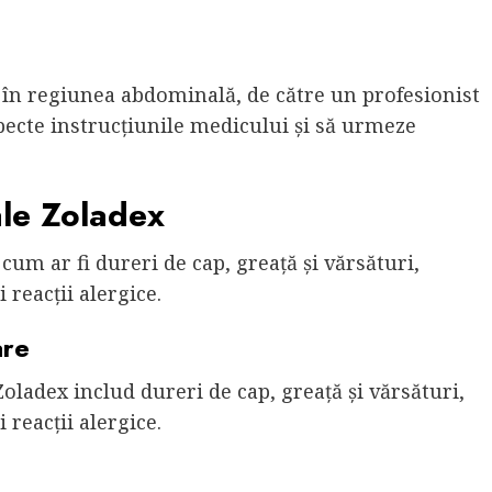
 în regiunea abdominală, de către un profesionist
especte instrucțiunile medicului și să urmeze
ale Zoladex
um ar fi dureri de cap, greață și vărsături,
 reacții alergice.
are
oladex includ dureri de cap, greață și vărsături,
 reacții alergice.