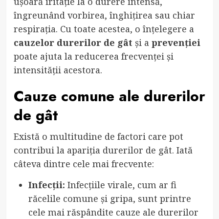
ușoară iritație la o durere intensă,
îngreunând vorbirea, înghițirea sau chiar
respirația. Cu toate acestea, o înțelegere a
cauzelor durerilor de gât
și a
prevenției
poate ajuta la reducerea frecvenței și
intensității acestora.
Cauze comune ale durerilor
de gât
Există o multitudine de factori care pot
contribui la apariția durerilor de gât. Iată
câteva dintre cele mai frecvente:
Infecții:
Infecțiile virale, cum ar fi
răcelile comune și gripa, sunt printre
cele mai răspândite cauze ale durerilor