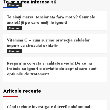
Te-ar putea interesa si:
Afectiuni
Te simți mereu tensionată fără motiv? Semnele
anxietății pe care mulți le ignoră
Afectiuni
Vitamina C – cum susține protecția celulelor
împotriva stresului oxidativ
Afectiuni
Respiratia corecta si calitatea vietii: De ce nu
trebuie sa ignori o deviatie de sept si care sunt
optiunile de tratament
Articole recente
Când trebuie investigate durerile abdominale