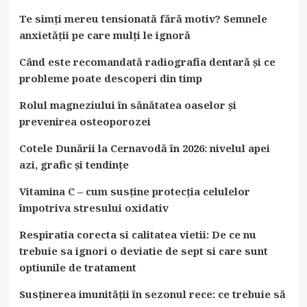
Te simți mereu tensionată fără motiv? Semnele
anxietății pe care mulți le ignoră
Când este recomandată radiografia dentară și ce
probleme poate descoperi din timp
Rolul magneziului în sănătatea oaselor și
prevenirea osteoporozei
Cotele Dunării la Cernavodă în 2026: nivelul apei
azi, grafic și tendințe
Vitamina C – cum susține protecția celulelor
împotriva stresului oxidativ
Respiratia corecta si calitatea vietii: De ce nu
trebuie sa ignori o deviatie de sept si care sunt
optiunile de tratament
Susținerea imunității în sezonul rece: ce trebuie să