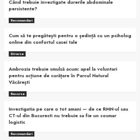
Când trebuie investigate durerile abdominale
persistente?
Recomandari
Cum să te pregătești pentru o ședință cu un psiholog
online din confortul casei tale
Diverse
Ambrozia trebuie smulsă acum: apel la voluntari
pentru acțiune de curățare în Parcul Natural
Văcărești
Resurse
Investigatia pe care o tot amani — de ce RMN-ul sau
CT-ul din Bucuresti nu trebuie sa fie un cosmar
logistic
Recomandari