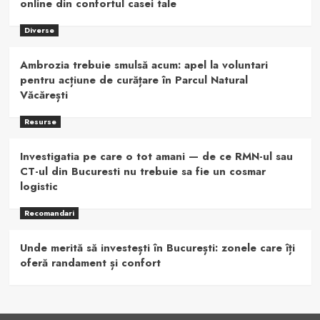
online din confortul casei tale
Diverse
Ambrozia trebuie smulsă acum: apel la voluntari
pentru acțiune de curățare în Parcul Natural
Văcărești
Resurse
Investigatia pe care o tot amani — de ce RMN-ul sau
CT-ul din Bucuresti nu trebuie sa fie un cosmar
logistic
Recomandari
Unde merită să investești în București: zonele care îți
oferă randament și confort