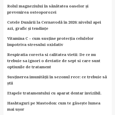
Rolul magneziului în sănătatea oaselor și
prevenirea osteoporozei
Cotele Dunării la Cernavodă în 2026: nivelul apei
azi, grafic și tendințe
Vitamina C – cum susține protecția celulelor
împotriva stresului oxidativ
Respiratia corecta si calitatea vietii: De ce nu
trebuie sa ignori o deviatie de sept si care sunt
optiunile de tratament
Susținerea imunității în sezonul rece: ce trebuie să
știi
Etapele tratamentului cu aparat dentar invizibil.
Hashtaguri pe Mastodon: cum te găsește lumea
mai ușor