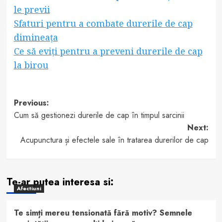
le previi
Sfaturi pentru a combate durerile de cap
dimineața
Ce să eviți pentru a preveni durerile de cap
la birou
Post
Previous:
Cum să gestionezi durerile de cap în timpul sarcinii
navigation
Next:
Acupunctura și efectele sale în tratarea durerilor de cap
Te-ar putea interesa si:
Afectiuni
Te simți mereu tensionată fără motiv? Semnele