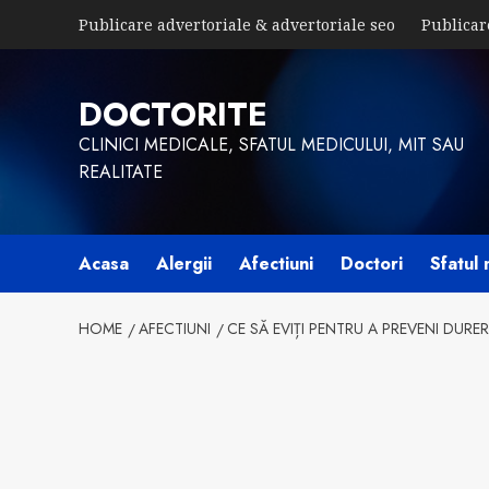
Skip
Publicare advertoriale & advertoriale seo
Publicar
to
content
DOCTORITE
CLINICI MEDICALE, SFATUL MEDICULUI, MIT SAU
REALITATE
Acasa
Alergii
Afectiuni
Doctori
Sfatul 
HOME
AFECTIUNI
CE SĂ EVIȚI PENTRU A PREVENI DURER