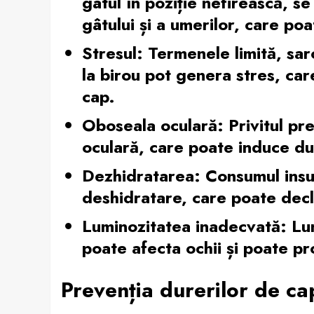
gâtul în poziție nefirească, s
gâtului și a umerilor, care po
Stresul:
Termenele limită, sarc
la birou pot genera stres, car
cap.
Oboseala oculară:
Privitul pr
oculară, care poate induce du
Dezhidratarea:
Consumul insuf
deshidratare, care poate decl
Luminozitatea inadecvată:
Lum
poate afecta ochii și poate p
Prevenția durerilor de cap