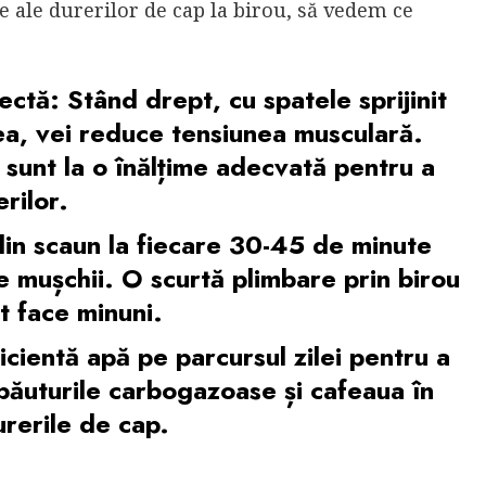
e ale durerilor de cap la birou, să vedem ce
ectă:
Stând drept, cu spatele sprijinit
ea, vei reduce tensiunea musculară.
l sunt la o înălțime adecvată pentru a
rilor.
din scaun la fiecare 30-45 de minute
de mușchii. O scurtă plimbare prin birou
t face minuni.
cientă apă pe parcursul zilei pentru a
băuturile carbogazoase și cafeaua în
urerile de cap.