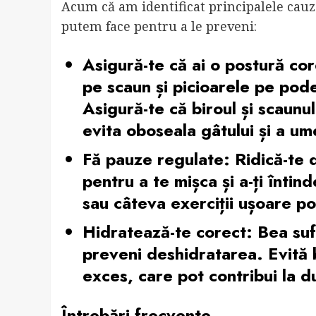
Acum că am identificat principalele cauz
putem face pentru a le preveni:
Asigură-te că ai o postură cor
pe scaun și picioarele pe pod
Asigură-te că biroul și scaunu
evita oboseala gâtului și a ume
Fă pauze regulate:
Ridică-te 
pentru a te mișca și a-ți întin
sau câteva exerciții ușoare po
Hidratează-te corect:
Bea sufi
preveni deshidratarea. Evită 
exces, care pot contribui la d
Întrebări frecvente