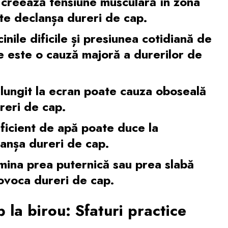
e creează tensiune musculară în zona
ate declanșa dureri de cap.
inile dificile și presiunea cotidiană de
e este o cauză majoră a durerilor de
elungit la ecran poate cauza oboseală
reri de cap.
icient de apă poate duce la
anșa dureri de cap.
ina prea puternică sau prea slabă
rovoca dureri de cap.
 la birou: Sfaturi practice