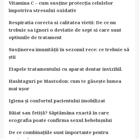
Vitamina C – cum susține protecția celulelor
împotriva stresului oxidativ
Respiratia corecta si calitatea vietii: De ce nu
trebuie sa ignori o deviatie de sept si care sunt
optiunile de tratament
Susținerea imunității în sezonul rece: ce trebuie să
știi
Etapele tratamentului cu aparat dentar invizibil.
Hashtaguri pe Mastodon: cum te găsește lumea
mai ușor
Igiena și confortul pacientului imobilizat
Băiat sau fetiță? Săptămâna exactă în care
ecografia poate confirma sexul bebelușului
De ce combinațiile sunt importante pentru