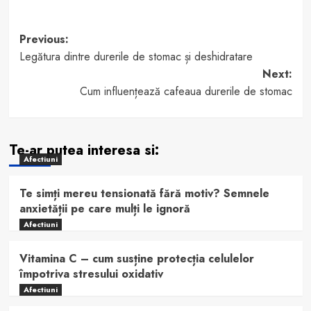
Post
Previous:
Legătura dintre durerile de stomac și deshidratare
navigation
Next:
Cum influențează cafeaua durerile de stomac
Te-ar putea interesa si:
Afectiuni
Te simți mereu tensionată fără motiv? Semnele
anxietății pe care mulți le ignoră
Afectiuni
Vitamina C – cum susține protecția celulelor
împotriva stresului oxidativ
Afectiuni