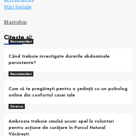
Stiri Sociale
Mastodon
Citeste si:
Recomandari
Când trebuie investigate durerile abdominale
persistente?
Recomandari
Cum să te pregătești pentru o ședință cu un psiholog
online din confortul casei tale
Diverse
Ambrozia trebuie smulsă acum: apel la voluntari
pentru acțiune de curățare în Parcul Natural
Văcărești