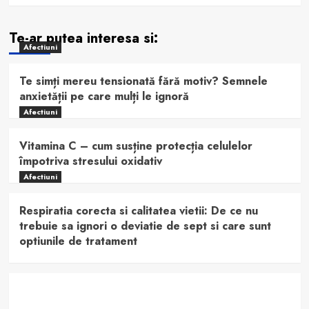
Te-ar putea interesa si:
Afectiuni
Te simți mereu tensionată fără motiv? Semnele
anxietății pe care mulți le ignoră
Afectiuni
Vitamina C – cum susține protecția celulelor
împotriva stresului oxidativ
Afectiuni
Respiratia corecta si calitatea vietii: De ce nu
trebuie sa ignori o deviatie de sept si care sunt
optiunile de tratament