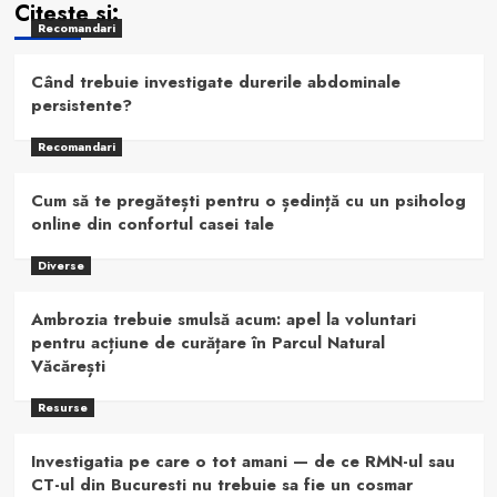
Citeste si:
Recomandari
Când trebuie investigate durerile abdominale
persistente?
Recomandari
Cum să te pregătești pentru o ședință cu un psiholog
online din confortul casei tale
Diverse
Ambrozia trebuie smulsă acum: apel la voluntari
pentru acțiune de curățare în Parcul Natural
Văcărești
Resurse
Investigatia pe care o tot amani — de ce RMN-ul sau
CT-ul din Bucuresti nu trebuie sa fie un cosmar