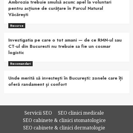
Ambrozia trebuie smulsă acum: apel la voluntari
pentru acțiune de curățare în Parcul Natural
Văcărești
Resurse
Investigatia pe care o tot amani — de ce RMN-ul sau
CT-ul din Bucuresti nu trebuie sa fie un cosmar
logistic
Recomandari
Unde merită să investești în București: zonele care îți
oferă randament și confort
Servicii SEO
SEO clinici medicale
SEO cabinete & clinici stomatologice
SEO cabinete & clinici dermatologie