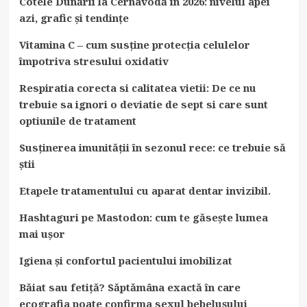
Cotele Dunării la Cernavodă în 2026: nivelul apei
azi, grafic și tendințe
Vitamina C – cum susține protecția celulelor
împotriva stresului oxidativ
Respiratia corecta si calitatea vietii: De ce nu
trebuie sa ignori o deviatie de sept si care sunt
optiunile de tratament
Susținerea imunității în sezonul rece: ce trebuie să
știi
Etapele tratamentului cu aparat dentar invizibil.
Hashtaguri pe Mastodon: cum te găsește lumea
mai ușor
Igiena și confortul pacientului imobilizat
Băiat sau fetiță? Săptămâna exactă în care
ecografia poate confirma sexul bebelușului