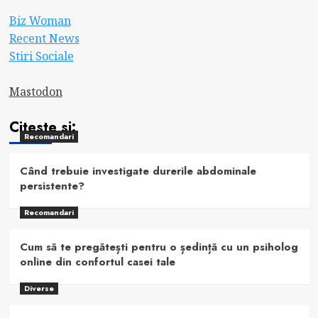
Biz Woman
Recent News
Stiri Sociale
Mastodon
Citeste si:
Recomandari
Când trebuie investigate durerile abdominale
persistente?
Recomandari
Cum să te pregătești pentru o ședință cu un psiholog
online din confortul casei tale
Diverse