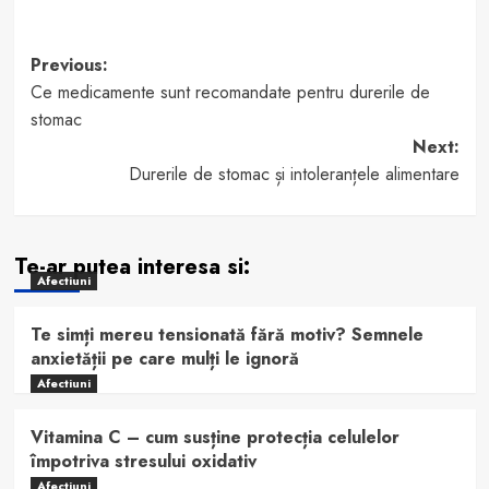
Post
Previous:
Ce medicamente sunt recomandate pentru durerile de
navigation
stomac
Next:
Durerile de stomac și intoleranțele alimentare
Te-ar putea interesa si:
Afectiuni
Te simți mereu tensionată fără motiv? Semnele
anxietății pe care mulți le ignoră
Afectiuni
Vitamina C – cum susține protecția celulelor
împotriva stresului oxidativ
Afectiuni