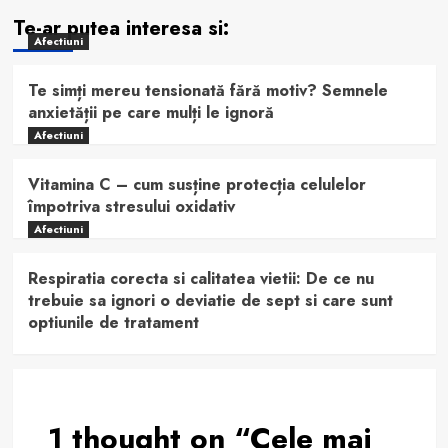
Te-ar putea interesa si:
Afectiuni
Te simți mereu tensionată fără motiv? Semnele
anxietății pe care mulți le ignoră
Afectiuni
Vitamina C – cum susține protecția celulelor
împotriva stresului oxidativ
Afectiuni
Respiratia corecta si calitatea vietii: De ce nu
trebuie sa ignori o deviatie de sept si care sunt
optiunile de tratament
1 thought on “
Cele mai