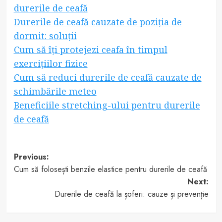
durerile de ceafă
Durerile de ceafă cauzate de poziția de
dormit: soluții
Cum să îți protejezi ceafa în timpul
exercițiilor fizice
Cum să reduci durerile de ceafă cauzate de
schimbările meteo
Beneficiile stretching-ului pentru durerile
de ceafă
Post
Previous:
Cum să folosești benzile elastice pentru durerile de ceafă
navigation
Next:
Durerile de ceafă la șoferi: cauze și prevenție