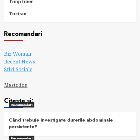
Timp liber
Turism
Recomandari
Biz Woman
Recent News
Stiri Sociale
Mastodon
Citeste si:
Recomandari
Când trebuie investigate durerile abdominale
persistente?
Recomandari