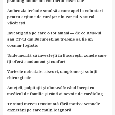
psiholog online din confortul casei tale
Ambrozia trebuie smulsă acum: apel la voluntari
pentru acțiune de curățare în Parcul Natural
Văcărești
Investigatia pe care o tot amani — de ce RMN-ul
sau CT-ul din Bucuresti nu trebuie sa fie un
cosmar logistic
Unde merită să investești în București: zonele care
îți oferă randament și confort
Varicele netratate: riscuri, simptome și soluții
chirurgicale
Amețeli, palpitații și oboseală: când începi cu
medicul de familie și când ai nevoie de cardiolog
Te simți mereu tensionată fără motiv? Semnele
anxietății pe care mulți le ignoră