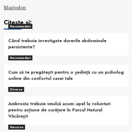
Mastodon
Citeste si:
Recomandari
Când trebuie investigate durerile abdominale
persistente?
Recomandari
Cum să te pregătești pentru o ședință cu un psiholog
online din confortul casei tale
Diverse
Ambrozia trebuie smulsă acum: apel la voluntari
pentru acțiune de curățare în Parcul Natural
Văcărești
Resurse