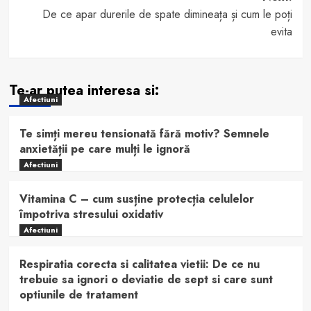
De ce apar durerile de spate dimineața și cum le poți
evita
Te-ar putea interesa si:
Afectiuni
Te simți mereu tensionată fără motiv? Semnele
anxietății pe care mulți le ignoră
Afectiuni
Vitamina C – cum susține protecția celulelor
împotriva stresului oxidativ
Afectiuni
Respiratia corecta si calitatea vietii: De ce nu
trebuie sa ignori o deviatie de sept si care sunt
optiunile de tratament