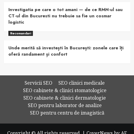
Investigatia pe care o tot amani — de ce RMN-ul sau
CT-ul din Bucuresti nu trebuie sa fie un cosmar
logistic
Recomandari
Unde merită să investești în București: zonele care îți
oferă randament și confort
Servicii SEO
SEO clinici medicale
SEO cabinete & clinici stomatologice
SEO cabinete & clinici dermatologie
SEO pentru laborator de analize
SEO pentru centru de imagistică
Copyright © All rights reserved.
|
CoverNews
by AF