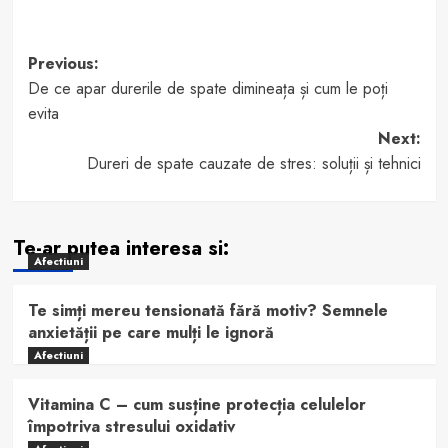
Post
Previous:
De ce apar durerile de spate dimineața și cum le poți
navigation
evita
Next:
Dureri de spate cauzate de stres: soluții și tehnici
Te-ar putea interesa si:
Afectiuni
Te simți mereu tensionată fără motiv? Semnele
anxietății pe care mulți le ignoră
Afectiuni
Vitamina C – cum susține protecția celulelor
împotriva stresului oxidativ