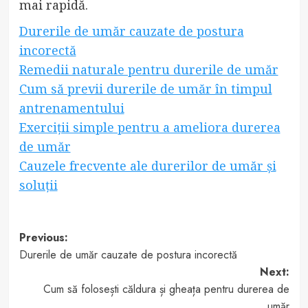
mai rapidă.
Durerile de umăr cauzate de postura
incorectă
Remedii naturale pentru durerile de umăr
Cum să previi durerile de umăr în timpul
antrenamentului
Exerciții simple pentru a ameliora durerea
de umăr
Cauzele frecvente ale durerilor de umăr și
soluții
Post
Previous:
Durerile de umăr cauzate de postura incorectă
navigation
Next:
Cum să folosești căldura și gheața pentru durerea de
umăr