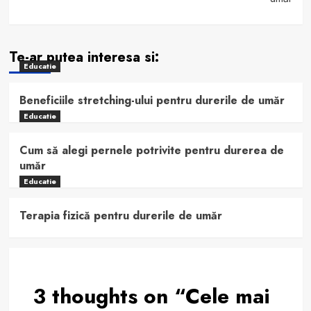
Te-ar putea interesa si:
Educatie
Beneficiile stretching-ului pentru durerile de umăr
Educatie
Cum să alegi pernele potrivite pentru durerea de
umăr
Educatie
Terapia fizică pentru durerile de umăr
3 thoughts on “
Cele mai