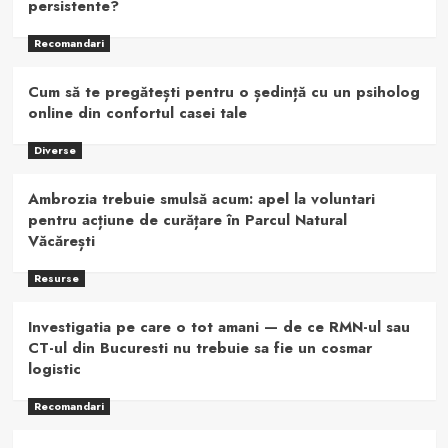
persistente?
Recomandari
Cum să te pregătești pentru o ședință cu un psiholog
online din confortul casei tale
Diverse
Ambrozia trebuie smulsă acum: apel la voluntari
pentru acțiune de curățare în Parcul Natural
Văcărești
Resurse
Investigatia pe care o tot amani — de ce RMN-ul sau
CT-ul din Bucuresti nu trebuie sa fie un cosmar
logistic
Recomandari