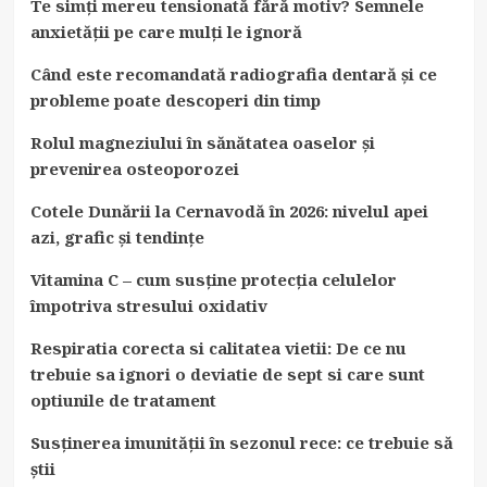
Te simți mereu tensionată fără motiv? Semnele
anxietății pe care mulți le ignoră
Când este recomandată radiografia dentară și ce
probleme poate descoperi din timp
Rolul magneziului în sănătatea oaselor și
prevenirea osteoporozei
Cotele Dunării la Cernavodă în 2026: nivelul apei
azi, grafic și tendințe
Vitamina C – cum susține protecția celulelor
împotriva stresului oxidativ
Respiratia corecta si calitatea vietii: De ce nu
trebuie sa ignori o deviatie de sept si care sunt
optiunile de tratament
Susținerea imunității în sezonul rece: ce trebuie să
știi