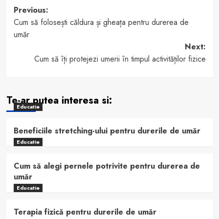
Post
Previous:
Cum să folosești căldura și gheața pentru durerea de
navigation
umăr
Next:
Cum să îți protejezi umerii în timpul activităților fizice
Te-ar putea interesa si:
Educatie
Beneficiile stretching-ului pentru durerile de umăr
Educatie
Cum să alegi pernele potrivite pentru durerea de
umăr
Educatie
Terapia fizică pentru durerile de umăr