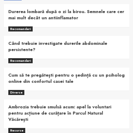
Durerea lombară după o zi la birou. Semnele care cer
mai mult decât un antiinflamator
Recomandari
Când trebuie investigate durerile abdominale
persistente?
Recomandari
Cum să te pregătești pentru o ședință cu un psiholog
online din confortul casei tale
Diverse
Ambrozia trebuie smulsă acum: apel la voluntari
pentru acțiune de curățare în Parcul Natural
Văcărești
Resurse