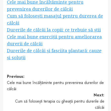
Cele mai bune încălțăminte pentru
prevenirea durerilor de călcâi
Cum să folosești masajul pentru durerea de
călcâi
Durerile de călcâi la copii: ce trebuie să știi
Cele mai bune exerciții pentru ameliorarea
durerii de călcâi
Durerile de călcâi și fasciita plantară: cauze
și soluții
Post
Previous:
Cele mai bune încălțăminte pentru prevenirea durerilor de
navigation
călcâi
Next:
Cum să folosești terapia cu gheață pentru durerile de
călcâi