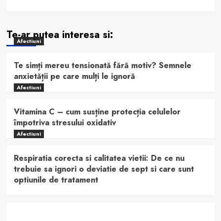
Te-ar putea interesa si:
Afectiuni
Te simți mereu tensionată fără motiv? Semnele
anxietății pe care mulți le ignoră
Afectiuni
Vitamina C – cum susține protecția celulelor
împotriva stresului oxidativ
Afectiuni
Respiratia corecta si calitatea vietii: De ce nu
trebuie sa ignori o deviatie de sept si care sunt
optiunile de tratament