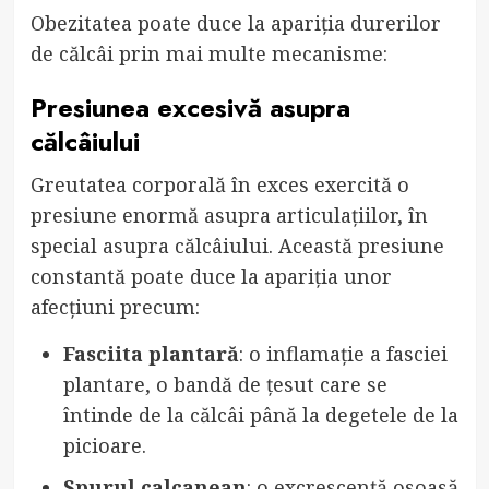
Obezitatea poate duce la apariția durerilor
de călcâi prin mai multe mecanisme:
Presiunea excesivă asupra
călcâiului
Greutatea corporală în exces exercită o
presiune enormă asupra articulațiilor, în
special asupra călcâiului. Această presiune
constantă poate duce la apariția unor
afecțiuni precum:
Fasciita plantară
: o inflamație a fasciei
plantare, o bandă de țesut care se
întinde de la călcâi până la degetele de la
picioare.
Spurul calcanean
: o excrescență osoasă