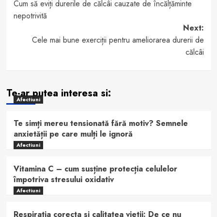
Cum să eviți durerile de călcâi cauzate de încălțăminte
navigation
nepotrivită
Next:
Cele mai bune exerciții pentru ameliorarea durerii de
călcâi
Te-ar putea interesa si:
Afectiuni
Te simți mereu tensionată fără motiv? Semnele
anxietății pe care mulți le ignoră
Afectiuni
Vitamina C – cum susține protecția celulelor
împotriva stresului oxidativ
Afectiuni
Respiratia corecta si calitatea vietii: De ce nu