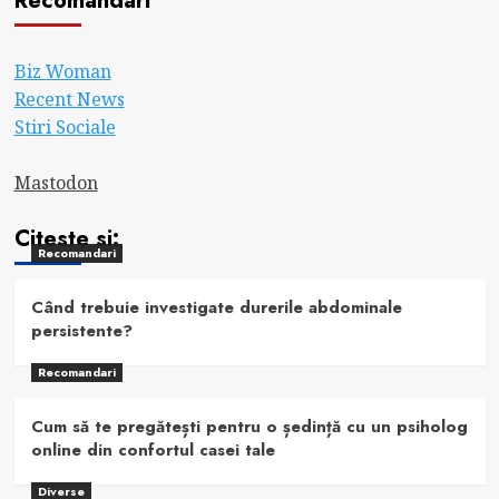
Recomandari
Biz Woman
Recent News
Stiri Sociale
Mastodon
Citeste si:
Recomandari
Când trebuie investigate durerile abdominale
persistente?
Recomandari
Cum să te pregătești pentru o ședință cu un psiholog
online din confortul casei tale
Diverse