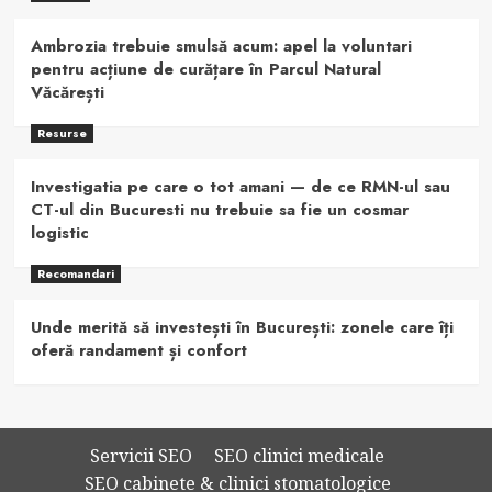
Ambrozia trebuie smulsă acum: apel la voluntari
pentru acțiune de curățare în Parcul Natural
Văcărești
Resurse
Investigatia pe care o tot amani — de ce RMN-ul sau
CT-ul din Bucuresti nu trebuie sa fie un cosmar
logistic
Recomandari
Unde merită să investești în București: zonele care îți
oferă randament și confort
Servicii SEO
SEO clinici medicale
SEO cabinete & clinici stomatologice