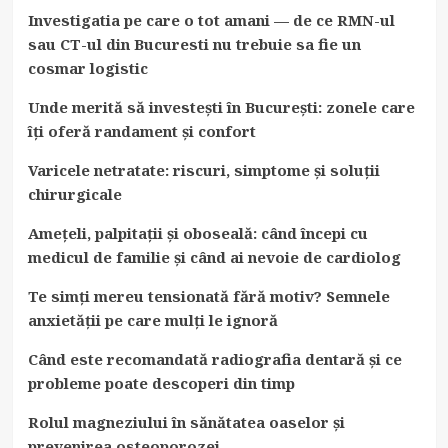
Investigatia pe care o tot amani — de ce RMN-ul
sau CT-ul din Bucuresti nu trebuie sa fie un
cosmar logistic
Unde merită să investești în București: zonele care
îți oferă randament și confort
Varicele netratate: riscuri, simptome și soluții
chirurgicale
Amețeli, palpitații și oboseală: când începi cu
medicul de familie și când ai nevoie de cardiolog
Te simți mereu tensionată fără motiv? Semnele
anxietății pe care mulți le ignoră
Când este recomandată radiografia dentară și ce
probleme poate descoperi din timp
Rolul magneziului în sănătatea oaselor și
prevenirea osteoporozei