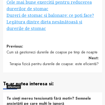
Cele mai bune exerciții pentru reducerea
durerilor de stomac
Dureri de stomac și balonare: ce poți face?
Legătura dintre dieta nesănătoasă și
durerile de stomac
Post
Previous:
Cum să gestionezi durerile de coapse pe timp de noapte
navigation
Next:
Terapia fizică pentru durerile de coapse: este eficientă?
Te-ar putea interesa si:
Afectiuni
Te simți mereu tensionată fără motiv? Semnele
anxietății pe care mulți le ignoră