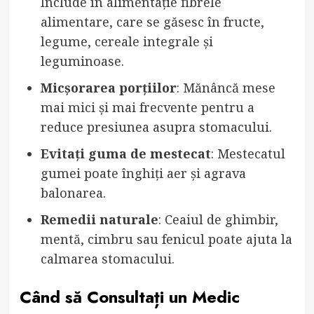
Include în alimentație fibrele
alimentare, care se găsesc în fructe,
legume, cereale integrale și
leguminoase.
Micșorarea porțiilor
: Mănâncă mese
mai mici și mai frecvente pentru a
reduce presiunea asupra stomacului.
Evitați guma de mestecat
: Mestecatul
gumei poate înghiți aer și agrava
balonarea.
Remedii naturale
: Ceaiul de ghimbir,
mentă, cimbru sau fenicul poate ajuta la
calmarea stomacului.
Când să Consultați un Medic