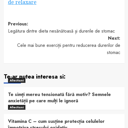
de relaxare
Post
Previous:
Legătura dintre dieta nesănătoasă și durerile de stomac
navigation
Next:
Cele mai bune exerciții pentru reducerea durerilor de
stomac
Te-ar putea interesa si:
Afectiuni
Te simți mereu tensionată fără motiv? Semnele
anxietății pe care mulți le ignoră
Afectiuni
Vitamina C – cum susține protecția celulelor
împotriva stresului oxidativ