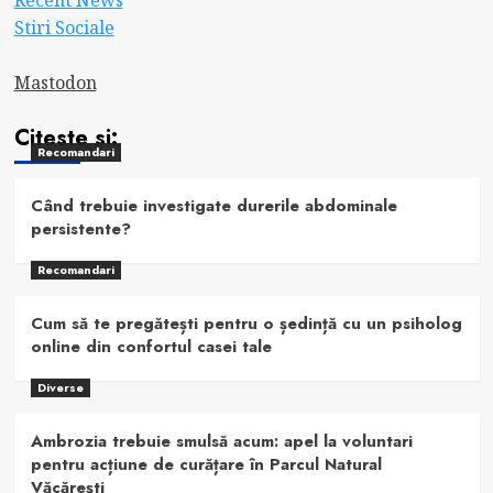
Stiri Sociale
Mastodon
Citeste si:
Recomandari
Când trebuie investigate durerile abdominale
persistente?
Recomandari
Cum să te pregătești pentru o ședință cu un psiholog
online din confortul casei tale
Diverse
Ambrozia trebuie smulsă acum: apel la voluntari
pentru acțiune de curățare în Parcul Natural
Văcărești