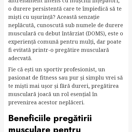
antrenament intens cu mușchii înțepători,
o durere persistentă care te împiedică să te
miști cu ușurință? Această senzație
neplăcută, cunoscută sub numele de durere
musculară cu debut întârziat (DOMS), este o
experiență comună pentru mulți, dar poate
fi evitată printr-o pregătire musculară
adecvată.
Fie că ești un sportiv profesionist, un
pasionat de fitness sau pur și simplu vrei să
te miști mai ușor și fără dureri, pregătirea
musculară joacă un rol esențial în
prevenirea acestor neplăceri.
Beneficiile pregătirii
musculare pentru