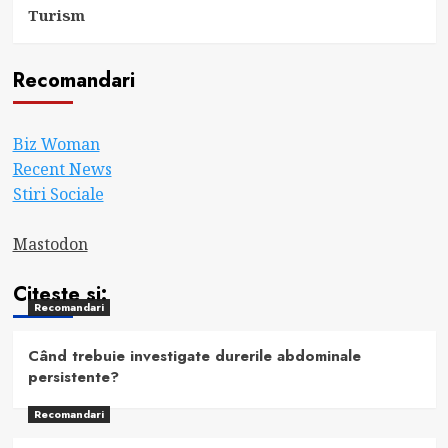
Turism
Recomandari
Biz Woman
Recent News
Stiri Sociale
Mastodon
Citeste si:
Recomandari
Când trebuie investigate durerile abdominale
persistente?
Recomandari