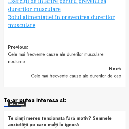
Exerciții de întărire pentru prevenirea
durerilor musculare
Rolul alimentației în prevenirea durerilor
musculare
Post
Previous:
Cele mai frecvente cauze ale durerilor musculare
navigation
nocturne
Next:
Cele mai frecvente cauze ale durerilor de cap
Te-ar putea interesa si:
Afectiuni
Te simți mereu tensionată fără motiv? Semnele
anxietății pe care mulți le ignoră