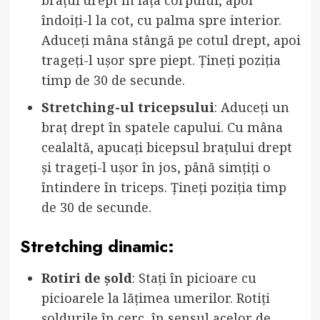
îndoiți-l la cot, cu palma spre interior.
Aduceți mâna stângă pe cotul drept, apoi
trageți-l ușor spre piept. Țineți poziția
timp de 30 de secunde.
Stretching-ul tricepsului
: Aduceți un
braț drept în spatele capului. Cu mâna
cealaltă, apucați bicepsul brațului drept
și trageți-l ușor în jos, până simțiți o
întindere în triceps. Țineți poziția timp
de 30 de secunde.
Stretching dinamic:
Rotiri de șold
: Stați în picioare cu
picioarele la lățimea umerilor. Rotiți
șoldurile în cerc, în sensul acelor de