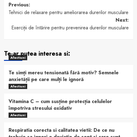
Post
Previous:
Tehnici de relaxare pentru ameliorarea durerilor musculare
navigation
Next:
Exerciții de întărire pentru prevenirea durerilor musculare
Te-ar putea interesa si:
Afectiuni
Te simți mereu tensionată fără motiv? Semnele
anxietății pe care mulți le ignoră
Afectiuni
Vitamina C – cum susține protecția celulelor
împotriva stresului oxidativ
Afectiuni
Respiratia corecta si calitatea vietii: De ce nu
trebuie sa ignori o deviatie de sept si care sunt