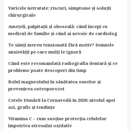
Varicele netratate: riscuri, simptome și soluții
chirurgicale
Amețeli, palpitații și oboseală: când începi cu
medicul de familie și când ai nevoie de cardiolog
Te simți mereu tensionată fără motiv? Semnele
anxietății pe care mulți le ignoră
Când este recomandată radiografia dentară și ce
probleme poate descoperi din timp
Rolul magneziului în sănătatea oaselor și
prevenirea osteoporozei
Cotele Dunării la Cernavodă în 2026: nivelul apei
azi, grafic și tendințe
Vitamina C – cum susține protecția celulelor
împotriva stresului oxidativ