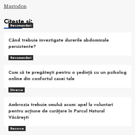
Mastodon
Citeste si:
Recomandari
Când trebuie investigate durerile abdominale
persistente?
Recomandari
Cum să te pregătești pentru o ședință cu un psiholog
online din confortul casei tale
Diverse
Ambrozia trebuie smulsă acum: apel la voluntari
pentru acțiune de curățare în Parcul Natural
Văcărești
Resurse