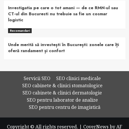
Investigatia pe care o tot amani — de ce RMN-ul sau
CT-ul din Bucuresti nu trebuie sa fie un cosmar
logistic
Recomandari
Unde merită să investești în București: zonele care îți
oferă randament și confort
Servicii SEO
SEO clinici medicale
SEO cabinete & clinici stomatologice
SEO cabinete & clinici dermatologie
SEO pentru laborator de analize
SEO pentru centru de imagistică
Copyright © All rights reserved.
|
CoverNews
by AF