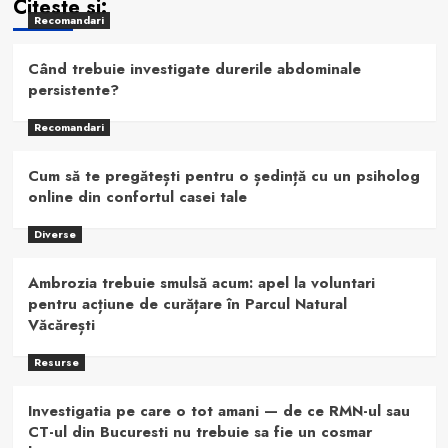
Citeste si:
Recomandari
Când trebuie investigate durerile abdominale
persistente?
Recomandari
Cum să te pregătești pentru o ședință cu un psiholog
online din confortul casei tale
Diverse
Ambrozia trebuie smulsă acum: apel la voluntari
pentru acțiune de curățare în Parcul Natural
Văcărești
Resurse
Investigatia pe care o tot amani — de ce RMN-ul sau
CT-ul din Bucuresti nu trebuie sa fie un cosmar