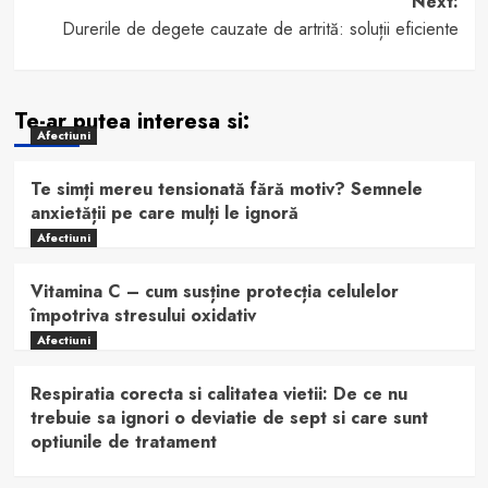
Next:
Durerile de degete cauzate de artrită: soluții eficiente
Te-ar putea interesa si:
Afectiuni
Te simți mereu tensionată fără motiv? Semnele
anxietății pe care mulți le ignoră
Afectiuni
Vitamina C – cum susține protecția celulelor
împotriva stresului oxidativ
Afectiuni
Respiratia corecta si calitatea vietii: De ce nu
trebuie sa ignori o deviatie de sept si care sunt
optiunile de tratament