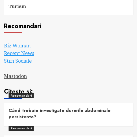
Turism
Recomandari
Biz Woman
Recent News
Stiri Sociale
Mastodon
Citeste si:
Recomandari
Când trebuie investigate durerile abdominale
persistente?
Recomandari