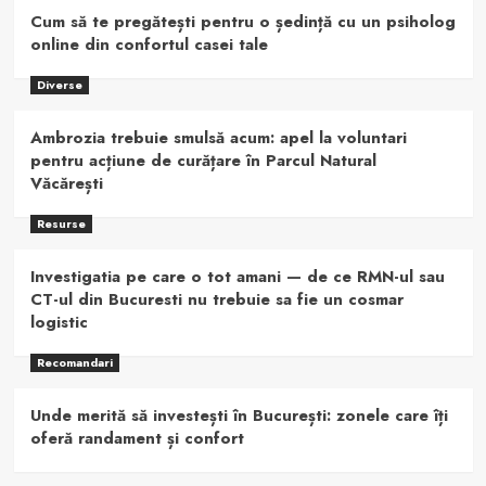
Cum să te pregătești pentru o ședință cu un psiholog
online din confortul casei tale
Diverse
Ambrozia trebuie smulsă acum: apel la voluntari
pentru acțiune de curățare în Parcul Natural
Văcărești
Resurse
Investigatia pe care o tot amani — de ce RMN-ul sau
CT-ul din Bucuresti nu trebuie sa fie un cosmar
logistic
Recomandari
Unde merită să investești în București: zonele care îți
oferă randament și confort