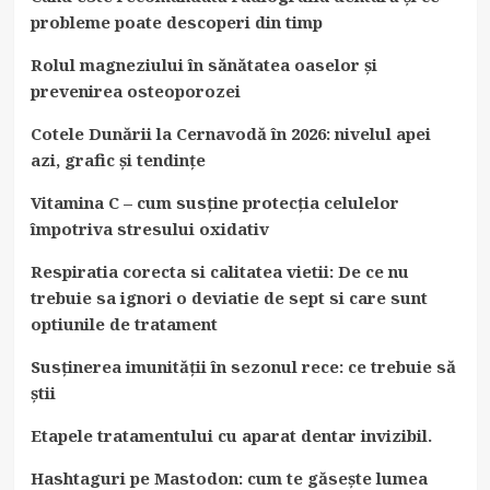
probleme poate descoperi din timp
Rolul magneziului în sănătatea oaselor și
prevenirea osteoporozei
Cotele Dunării la Cernavodă în 2026: nivelul apei
azi, grafic și tendințe
Vitamina C – cum susține protecția celulelor
împotriva stresului oxidativ
Respiratia corecta si calitatea vietii: De ce nu
trebuie sa ignori o deviatie de sept si care sunt
optiunile de tratament
Susținerea imunității în sezonul rece: ce trebuie să
știi
Etapele tratamentului cu aparat dentar invizibil.
Hashtaguri pe Mastodon: cum te găsește lumea