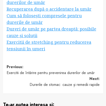
durerilor de umăr
Recuperarea după o accidentare la umăr
Cum să folosești compresele pentru
durerile de umăr
Dureri de umăr pe partea dreaptă: posibile
cauze și soluții
Exercitii de stretching pentru reducerea
tensiunii în umeri
Post
Previous:
Exercitii de întărire pentru prevenirea durerilor de umăr
navigation
Next:
Durerile de stomac: cauze și remedii rapide
Te-ar putea interesa si: