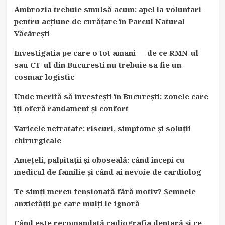
Ambrozia trebuie smulsă acum: apel la voluntari
pentru acțiune de curățare în Parcul Natural
Văcărești
Investigatia pe care o tot amani — de ce RMN-ul
sau CT-ul din Bucuresti nu trebuie sa fie un
cosmar logistic
Unde merită să investești în București: zonele care
îți oferă randament și confort
Varicele netratate: riscuri, simptome și soluții
chirurgicale
Amețeli, palpitații și oboseală: când începi cu
medicul de familie și când ai nevoie de cardiolog
Te simți mereu tensionată fără motiv? Semnele
anxietății pe care mulți le ignoră
Când este recomandată radiografia dentară și ce