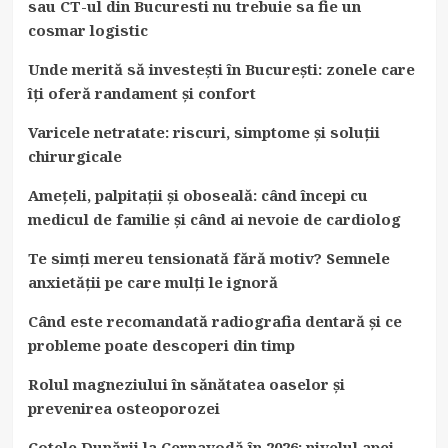
sau CT-ul din Bucuresti nu trebuie sa fie un
cosmar logistic
Unde merită să investești în București: zonele care
îți oferă randament și confort
Varicele netratate: riscuri, simptome și soluții
chirurgicale
Amețeli, palpitații și oboseală: când începi cu
medicul de familie și când ai nevoie de cardiolog
Te simți mereu tensionată fără motiv? Semnele
anxietății pe care mulți le ignoră
Când este recomandată radiografia dentară și ce
probleme poate descoperi din timp
Rolul magneziului în sănătatea oaselor și
prevenirea osteoporozei
Cotele Dunării la Cernavodă în 2026: nivelul apei