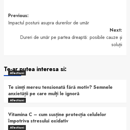
Post
Previous:
Impactul posturii asupra durerilor de umăr
navigation
Next:
Dureri de umăr pe partea dreaptă: posibile cauze și
soluții
Te-ar putea interesa si:
Afectiuni
Te simți mereu tensionată fără motiv? Semnele
anxietății pe care mulți le ignoră
Afectiuni
Vitamina C – cum susține protecția celulelor
împotriva stresului oxidativ
Afectiuni