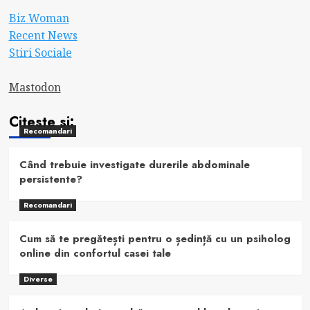
Biz Woman
Recent News
Stiri Sociale
Mastodon
Citeste si:
Recomandari
Când trebuie investigate durerile abdominale
persistente?
Recomandari
Cum să te pregătești pentru o ședință cu un psiholog
online din confortul casei tale
Diverse