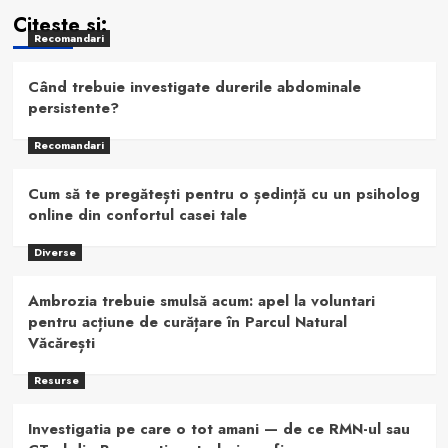
Citeste si:
Recomandari
Când trebuie investigate durerile abdominale
persistente?
Recomandari
Cum să te pregătești pentru o ședință cu un psiholog
online din confortul casei tale
Diverse
Ambrozia trebuie smulsă acum: apel la voluntari
pentru acțiune de curățare în Parcul Natural
Văcărești
Resurse
Investigatia pe care o tot amani — de ce RMN-ul sau