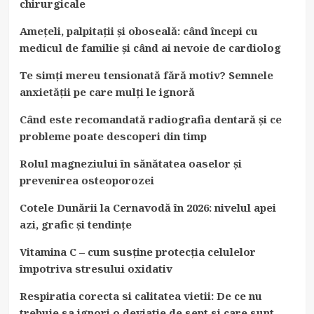
chirurgicale
Amețeli, palpitații și oboseală: când începi cu
medicul de familie și când ai nevoie de cardiolog
Te simți mereu tensionată fără motiv? Semnele
anxietății pe care mulți le ignoră
Când este recomandată radiografia dentară și ce
probleme poate descoperi din timp
Rolul magneziului în sănătatea oaselor și
prevenirea osteoporozei
Cotele Dunării la Cernavodă în 2026: nivelul apei
azi, grafic și tendințe
Vitamina C – cum susține protecția celulelor
împotriva stresului oxidativ
Respiratia corecta si calitatea vietii: De ce nu
trebuie sa ignori o deviatie de sept si care sunt