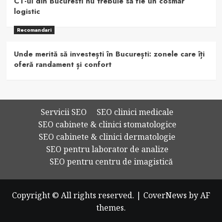
CT-ul din Bucuresti nu trebuie sa fie un cosmar
logistic
Recomandari
Unde merită să investești în București: zonele care îți
oferă randament și confort
Servicii SEO
SEO clinici medicale
SEO cabinete & clinici stomatologice
SEO cabinete & clinici dermatologie
SEO pentru laborator de analize
SEO pentru centru de imagistică
Copyright © All rights reserved.
|
CoverNews
by AF
themes.