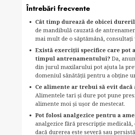
Întrebări frecvente
Cât timp durează de obicei durer
de mandibulă cauzată de antrenament a
mai mult de o săptămână, consultați
Există exerciții specifice care pot
timpul antrenamentului?
Da, anumi
din jurul maxilarului pot ajuta la pre
domeniul sănătății pentru a obține un
Ce alimente ar trebui să evit da
Alimentele tari și dure pot pune pre
alimente moi și ușor de mestecat.
Pot folosi analgezice pentru a am
analgezice fără prescripție medicală,
dacă durerea este severă sau persistă