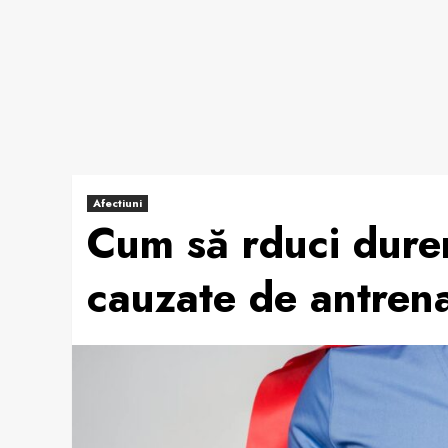
Afectiuni
Cum să rduci dure
cauzate de antrena