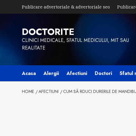
Skip
Publicare advertoriale & advertoriale seo
Publicar
to
content
DOCTORITE
CLINICI MEDICALE, SFATUL MEDICULUI, MIT SAU
REALITATE
Acasa
Alergii
Afectiuni
Doctori
Sfatul 
HOME
AFECTIUNI
CUM SĂ RDUCI DURERILE DE MANDIB