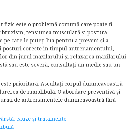
fizic este o problemă comună care poate fi
siv bruxism, tensiunea musculară și postura
 pe care le puteți lua pentru a preveni și a
i posturi corecte în timpul antrenamentului,
or din jurul maxilarului și relaxarea maxilarului
istă sau este severă, consultați un medic sau un
este prioritară. Ascultați corpul dumneavoastră
e durerea de mandibulă. O abordare preventivă și
bucurați de antrenamentele dumneavoastră fără
ârstă: cauze și tratamente
dibulă