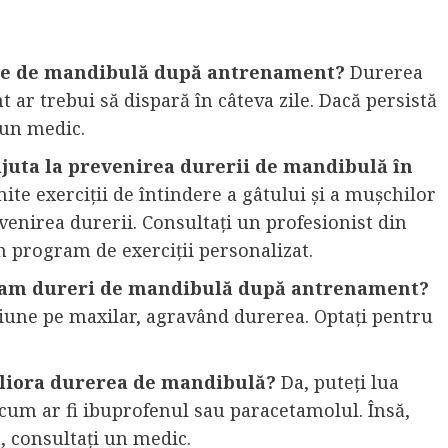
ile de mandibulă după antrenament?
Durerea
r trebui să dispară în câteva zile. Dacă persistă
 un medic.
 ajuta la prevenirea durerii de mandibulă în
te exerciții de întindere a gâtului și a mușchilor
venirea durerii. Consultați un profesionist din
 program de exerciții personalizat.
că am dureri de mandibulă după antrenament?
siune pe maxilar, agravând durerea. Optați pentru
eliora durerea de mandibulă?
Da, puteți lua
 cum ar fi ibuprofenul sau paracetamolul. Însă,
, consultați un medic.