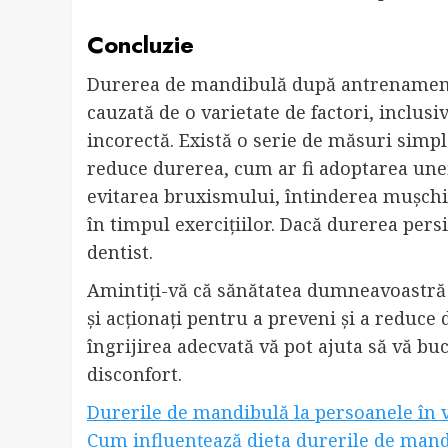
Concluzie
Durerea de mandibulă după antrenament 
cauzată de o varietate de factori, inclu
incorectă. Există o serie de măsuri simple
reduce durerea, cum ar fi adoptarea une
evitarea bruxismului, întinderea mușchil
în timpul exercițiilor. Dacă durerea pers
dentist.
Amintiți-vă că sănătatea dumneavoastră 
și acționați pentru a preveni și a reduc
îngrijirea adecvată vă pot ajuta să vă 
disconfort.
Durerile de mandibulă la persoanele în v
Cum influențează dieta durerile de man