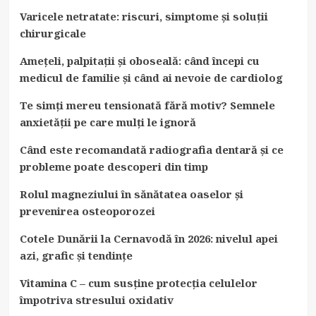
Varicele netratate: riscuri, simptome și soluții
chirurgicale
Amețeli, palpitații și oboseală: când începi cu
medicul de familie și când ai nevoie de cardiolog
Te simți mereu tensionată fără motiv? Semnele
anxietății pe care mulți le ignoră
Când este recomandată radiografia dentară și ce
probleme poate descoperi din timp
Rolul magneziului în sănătatea oaselor și
prevenirea osteoporozei
Cotele Dunării la Cernavodă în 2026: nivelul apei
azi, grafic și tendințe
Vitamina C – cum susține protecția celulelor
împotriva stresului oxidativ