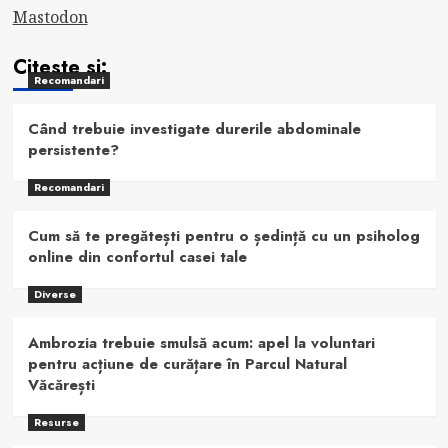
Mastodon
Citeste si:
Recomandari
Când trebuie investigate durerile abdominale
persistente?
Recomandari
Cum să te pregătești pentru o ședință cu un psiholog
online din confortul casei tale
Diverse
Ambrozia trebuie smulsă acum: apel la voluntari
pentru acțiune de curățare în Parcul Natural
Văcărești
Resurse