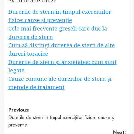
exclude alte cauze.
Durerile de stern în timpul exercițiilor
fizice: cauze și prevenție
Cele mai frecvente greșeli care duc la
durerea de stern
Cum să distingi durerea de stern de alte
dureri toracice
Durerile de stern și anxietatea: cum sunt
legate
Cauze comune ale durerilor de stern și
metode de tratament
Post
Previous:
Durerile de stern în timpul exercițiilor fizice: cauze și
navigation
prevenție
Next: