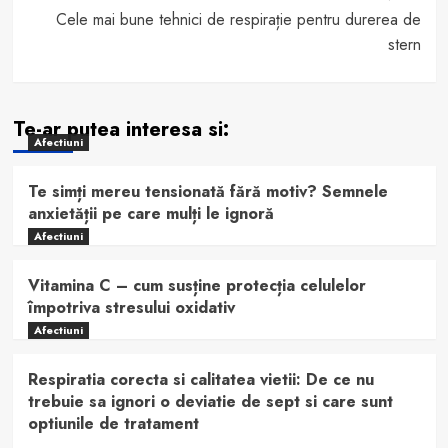
Cele mai bune tehnici de respirație pentru durerea de
stern
Te-ar putea interesa si:
Afectiuni
Te simți mereu tensionată fără motiv? Semnele
anxietății pe care mulți le ignoră
Afectiuni
Vitamina C – cum susține protecția celulelor
împotriva stresului oxidativ
Afectiuni
Respiratia corecta si calitatea vietii: De ce nu
trebuie sa ignori o deviatie de sept si care sunt
optiunile de tratament