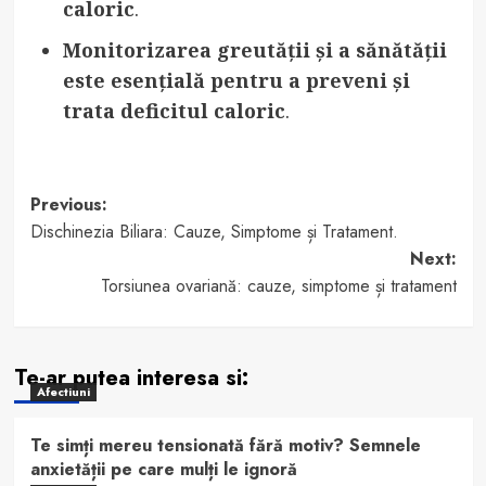
caloric
.
Monitorizarea greutății și a sănătății
este esențială pentru a preveni și
trata deficitul caloric
.
Post
Previous:
Dischinezia Biliara: Cauze, Simptome și Tratament.
navigation
Next:
Torsiunea ovariană: cauze, simptome și tratament
Te-ar putea interesa si:
Afectiuni
Te simți mereu tensionată fără motiv? Semnele
anxietății pe care mulți le ignoră