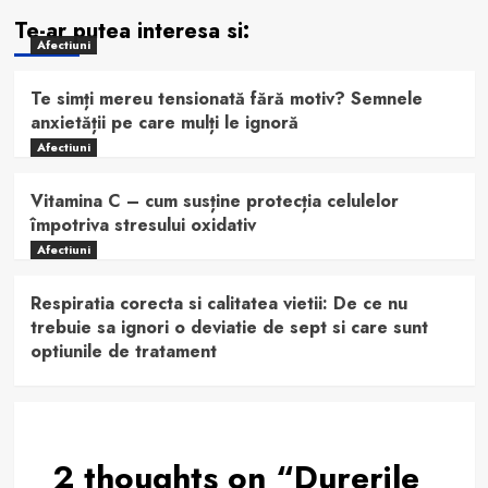
Te-ar putea interesa si:
Afectiuni
Te simți mereu tensionată fără motiv? Semnele
anxietății pe care mulți le ignoră
Afectiuni
Vitamina C – cum susține protecția celulelor
împotriva stresului oxidativ
Afectiuni
Respiratia corecta si calitatea vietii: De ce nu
trebuie sa ignori o deviatie de sept si care sunt
optiunile de tratament
2 thoughts on “
Durerile