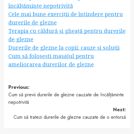
încălțăminte nepotrivită
Cele mai bune exerciții de întindere pentru
durerile de glezne
Terapia cu căldură și gheață pentru durerile
de glezne
Durerile de glezne la copii: cauze și soluții
Cum să folosești masajul pentru
ameliorarea durerilor de glezne
Post
Previous:
Cum să previi durerile de glezne cauzate de încălțăminte
navigation
nepotrivită
Next:
Cum să tratezi durerile de glezne cauzate de o entorsă