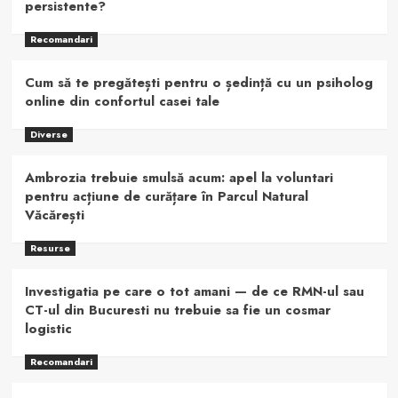
persistente?
Recomandari
Cum să te pregătești pentru o ședință cu un psiholog
online din confortul casei tale
Diverse
Ambrozia trebuie smulsă acum: apel la voluntari
pentru acțiune de curățare în Parcul Natural
Văcărești
Resurse
Investigatia pe care o tot amani — de ce RMN-ul sau
CT-ul din Bucuresti nu trebuie sa fie un cosmar
logistic
Recomandari