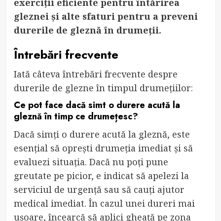
exerciții eficiente pentru întărirea
gleznei și alte sfaturi pentru a preveni
durerile de gleznă în drumeții.
Întrebări frecvente
Iată câteva întrebări frecvente despre
durerile de glezne în timpul drumețiilor:
Ce pot face dacă simt o durere acută la
gleznă în timp ce drumețesc?
Dacă simți o durere acută la gleznă, este
esențial să oprești drumeția imediat și să
evaluezi situația. Dacă nu poți pune
greutate pe picior, e indicat să apelezi la
serviciul de urgență sau să cauți ajutor
medical imediat. În cazul unei dureri mai
ușoare, încearcă să aplici gheață pe zona