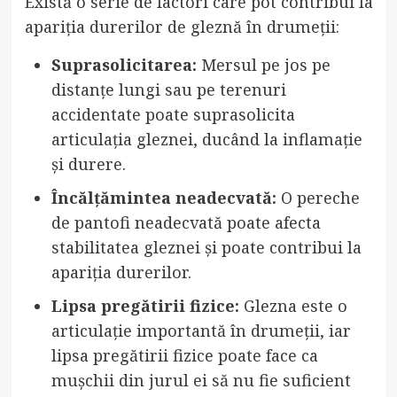
Există o serie de factori care pot contribui la
apariția durerilor de gleznă în drumeții:
Suprasolicitarea:
Mersul pe jos pe
distanțe lungi sau pe terenuri
accidentate poate suprasolicita
articulația gleznei, ducând la inflamație
și durere.
Încălțămintea neadecvată:
O pereche
de pantofi neadecvată poate afecta
stabilitatea gleznei și poate contribui la
apariția durerilor.
Lipsa pregătirii fizice:
Glezna este o
articulație importantă în drumeții, iar
lipsa pregătirii fizice poate face ca
mușchii din jurul ei să nu fie suficient