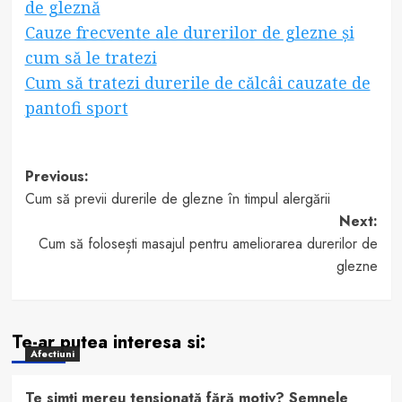
de gleznă
Cauze frecvente ale durerilor de glezne și
cum să le tratezi
Cum să tratezi durerile de călcâi cauzate de
pantofi sport
Post
Previous:
Cum să previi durerile de glezne în timpul alergării
navigation
Next:
Cum să folosești masajul pentru ameliorarea durerilor de
glezne
Te-ar putea interesa si:
Afectiuni
Te simți mereu tensionată fără motiv? Semnele