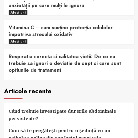
anxietății pe care mulți le ignoră
Afectiuni
Vitamina C – cum susține protecția celulelor
împotriva stresului oxidativ
Afectiuni
Respiratia corecta si calitatea vietii: De ce nu
trebuie sa ignori o deviatie de sept si care sunt
optiunile de tratament
Articole recente
Când trebuie investigate durerile abdominale
persistente?
Cum să te pregătești pentru o ședință cu un
psiholog online din confortul casei tale