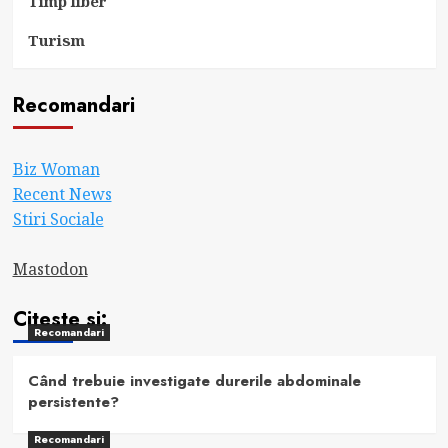
Timp liber
Turism
Recomandari
Biz Woman
Recent News
Stiri Sociale
Mastodon
Citeste si:
Recomandari
Când trebuie investigate durerile abdominale
persistente?
Recomandari