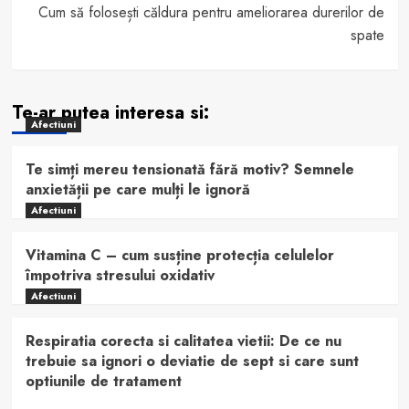
Cum să folosești căldura pentru ameliorarea durerilor de
spate
Te-ar putea interesa si:
Afectiuni
Te simți mereu tensionată fără motiv? Semnele
anxietății pe care mulți le ignoră
Afectiuni
Vitamina C – cum susține protecția celulelor
împotriva stresului oxidativ
Afectiuni
Respiratia corecta si calitatea vietii: De ce nu
trebuie sa ignori o deviatie de sept si care sunt
optiunile de tratament