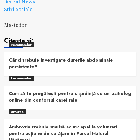
Recent News
Stiri Sociale
Mastodon
Citeste si:
Recomandari
Când trebuie investigate durerile abdominale
persistente?
Recomandari
Cum să te pregătești pentru o ședință cu un psiholog
online din confortul casei tale
Diverse
Ambrozia trebuie smulsă acum: apel la voluntari
pentru acțiune de curățare în Parcul Natural
Văcărești