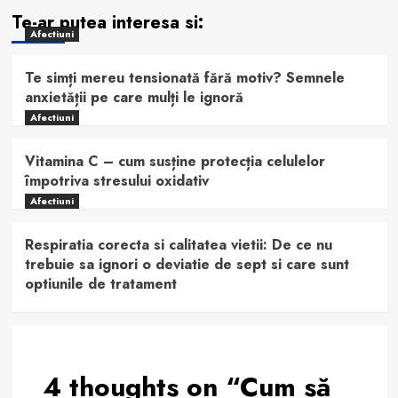
Te-ar putea interesa si:
Afectiuni
Te simți mereu tensionată fără motiv? Semnele
anxietății pe care mulți le ignoră
Afectiuni
Vitamina C – cum susține protecția celulelor
împotriva stresului oxidativ
Afectiuni
Respiratia corecta si calitatea vietii: De ce nu
trebuie sa ignori o deviatie de sept si care sunt
optiunile de tratament
4 thoughts on “
Cum să