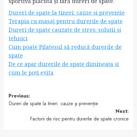
sportivă plăcută și fără dureri de spate.
Dureri de spate la tineri: cauze și prevenție
Terapia cu masaj pentru durerile de spate
Dureri de spate cauzate de stres: soluții și
tehnici
Cum poate Pilatesul să reducă durerile de
spate
De ce apar durerile de spate dimineața și
cum le poți evita
Post
Previous:
Dureri de spate la tineri: cauze și prevenție
navigation
Next:
Factorii de risc pentru durerile de spate cronice