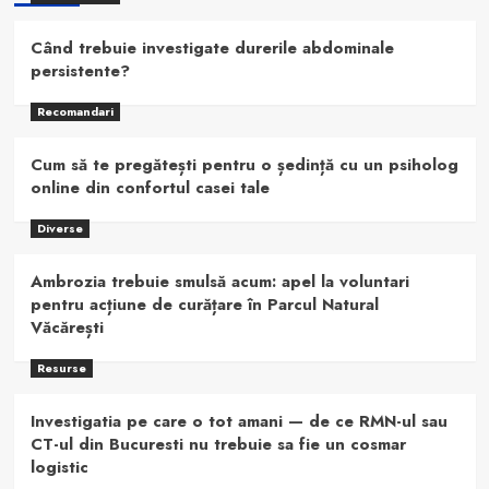
Când trebuie investigate durerile abdominale
persistente?
Recomandari
Cum să te pregătești pentru o ședință cu un psiholog
online din confortul casei tale
Diverse
Ambrozia trebuie smulsă acum: apel la voluntari
pentru acțiune de curățare în Parcul Natural
Văcărești
Resurse
Investigatia pe care o tot amani — de ce RMN-ul sau
CT-ul din Bucuresti nu trebuie sa fie un cosmar
logistic