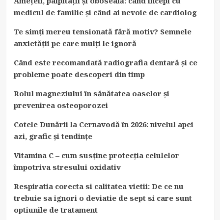
Amețeli, palpitații și oboseală: când începi cu
medicul de familie și când ai nevoie de cardiolog
Te simți mereu tensionată fără motiv? Semnele
anxietății pe care mulți le ignoră
Când este recomandată radiografia dentară și ce
probleme poate descoperi din timp
Rolul magneziului în sănătatea oaselor și
prevenirea osteoporozei
Cotele Dunării la Cernavodă în 2026: nivelul apei
azi, grafic și tendințe
Vitamina C – cum susține protecția celulelor
împotriva stresului oxidativ
Respiratia corecta si calitatea vietii: De ce nu
trebuie sa ignori o deviatie de sept si care sunt
optiunile de tratament