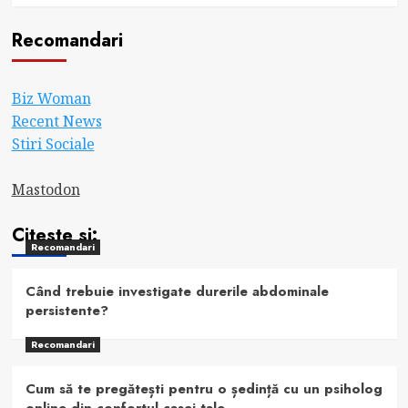
Recomandari
Biz Woman
Recent News
Stiri Sociale
Mastodon
Citeste si:
Recomandari
Când trebuie investigate durerile abdominale
persistente?
Recomandari
Cum să te pregătești pentru o ședință cu un psiholog
online din confortul casei tale