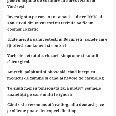
pentru acțiune de curățare în Parcul Natural
Văcărești
Investigatia pe care o tot amani — de ce RMN-ul
sau CT-ul din Bucuresti nu trebuie sa fie un
cosmar logistic
Unde merită să investești în București: zonele care
îți oferă randament și confort
Varicele netratate: riscuri, simptome și soluții
chirurgicale
Amețeli, palpitații și oboseală: când începi cu
medicul de familie și când ai nevoie de cardiolog
Te simți mereu tensionată fără motiv? Semnele
anxietății pe care mulți le ignoră
Când este recomandată radiografia dentară și ce
probleme poate descoperi din timp