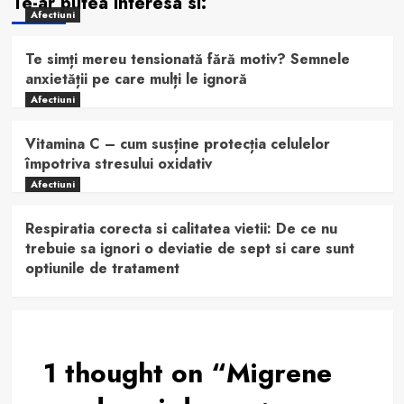
Te-ar putea interesa si:
Afectiuni
Te simți mereu tensionată fără motiv? Semnele
anxietății pe care mulți le ignoră
Afectiuni
Vitamina C – cum susține protecția celulelor
împotriva stresului oxidativ
Afectiuni
Respiratia corecta si calitatea vietii: De ce nu
trebuie sa ignori o deviatie de sept si care sunt
optiunile de tratament
1 thought on “
Migrene