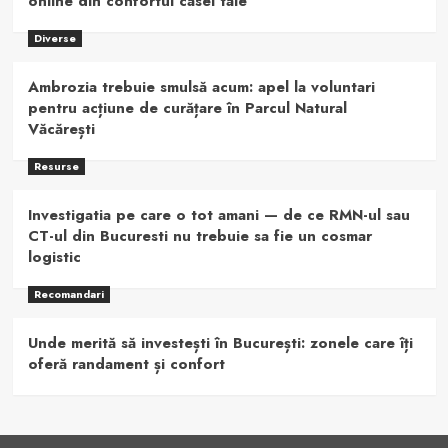
online din confortul casei tale
Diverse
Ambrozia trebuie smulsă acum: apel la voluntari
pentru acțiune de curățare în Parcul Natural
Văcărești
Resurse
Investigatia pe care o tot amani — de ce RMN-ul sau
CT-ul din Bucuresti nu trebuie sa fie un cosmar
logistic
Recomandari
Unde merită să investești în București: zonele care îți
oferă randament și confort