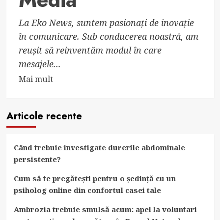
New
Technology
La Eko News, suntem pasionați de inovație
Product
în comunicare. Sub conducerea noastră, am
reușit să reinventăm modul în care
mesajele...
Read
Mai mult
more
about
Articole recente
Eko
News
Reinventează
Când trebuie investigate durerile abdominale
Comunicarea
persistente?
în
Media
Cum să te pregătești pentru o ședință cu un
psiholog online din confortul casei tale
Ambrozia trebuie smulsă acum: apel la voluntari