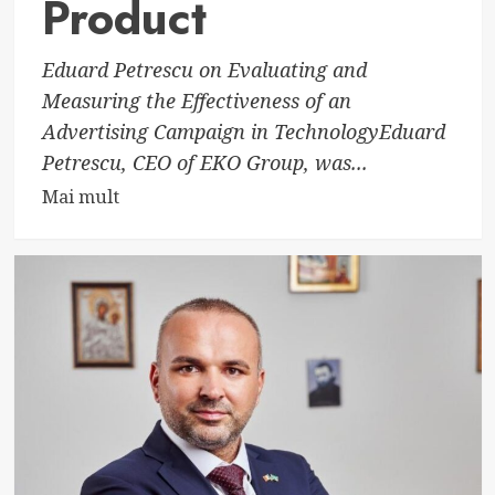
Product
Eduard Petrescu on Evaluating and
Measuring the Effectiveness of an
Advertising Campaign in TechnologyEduard
Petrescu, CEO of EKO Group, was...
Read
Mai mult
more
about
Eduard
Petrescu,
CEO
of
EKO
Group,
Invited
to