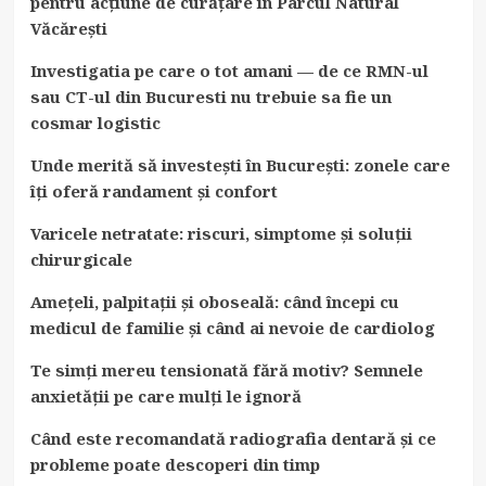
pentru acțiune de curățare în Parcul Natural
Văcărești
Investigatia pe care o tot amani — de ce RMN-ul
sau CT-ul din Bucuresti nu trebuie sa fie un
cosmar logistic
Unde merită să investești în București: zonele care
îți oferă randament și confort
Varicele netratate: riscuri, simptome și soluții
chirurgicale
Amețeli, palpitații și oboseală: când începi cu
medicul de familie și când ai nevoie de cardiolog
Te simți mereu tensionată fără motiv? Semnele
anxietății pe care mulți le ignoră
Când este recomandată radiografia dentară și ce
probleme poate descoperi din timp