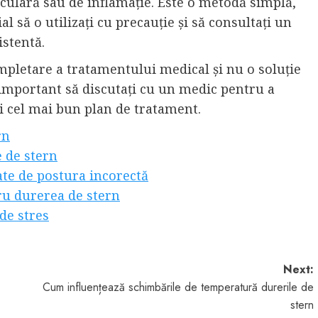
culară sau de inflamație. Este o metodă simplă,
al să o utilizați cu precauție și să consultați un
stentă.
ompletare a tratamentului medical și nu o soluție
 important să discutați cu un medic pentru a
li cel mai bun plan de tratament.
rn
 de stern
ate de postura incorectă
ru durerea de stern
de stres
Next:
Cum influențează schimbările de temperatură durerile de
stern