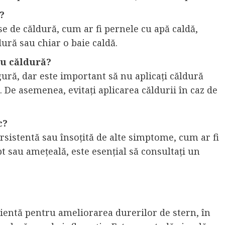
?
e de căldură, cum ar fi pernele cu apă caldă,
ură sau chiar o baie caldă.
cu căldură?
gură, dar este important să nu aplicați căldură
e. De asemenea, evitați aplicarea căldurii în caz de
c?
rsistentă sau însoțită de alte simptome, cum ar fi
ept sau amețeală, este esențial să consultați un
cientă pentru ameliorarea durerilor de stern, în