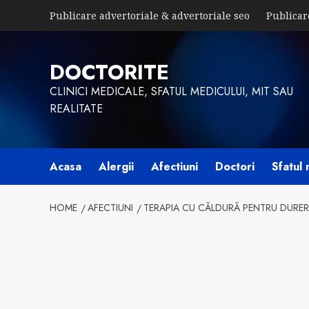
Skip
Publicare advertoriale & advertoriale seo
Publicar
to
content
DOCTORITE
CLINICI MEDICALE, SFATUL MEDICULUI, MIT SAU
REALITATE
Acasa
Alergii
Afectiuni
Doctori
Sfatul 
HOME
AFECTIUNI
TERAPIA CU CĂLDURĂ PENTRU DURERI