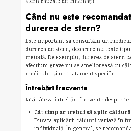
stern cauzate de inflamații.
Când nu este recomandată
durerea de stern?
Este important să consultăm un medic în
durerea de stern, deoarece nu toate tipur
metodă. De exemplu, durerea de stern cau
afecțiuni grave nu se ameliorează cu căld
medicului și un tratament specific.
Întrebări frecvente
Iată câteva întrebări frecvente despre te
Cât timp ar trebui să aplic căldură
Durata aplicării căldurii variază în fu
individuală. În general, se recomandă 