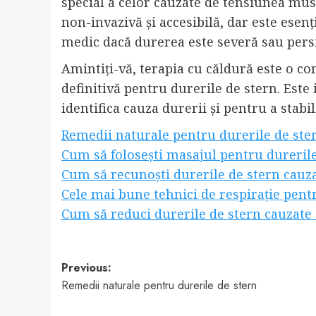
special a celor cauzate de tensiunea mus
non-invazivă și accesibilă, dar este esenți
medic dacă durerea este severă sau persi
Amintiți-vă, terapia cu căldură este o c
definitivă pentru durerile de stern. Este
identifica cauza durerii și pentru a stabi
Remedii naturale pentru durerile de ste
Cum să folosești masajul pentru durerile
Cum să recunoști durerile de stern cauz
Cele mai bune tehnici de respirație pent
Cum să reduci durerile de stern cauzate 
Post
Previous:
Remedii naturale pentru durerile de stern
navigation