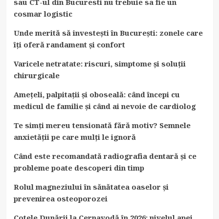
sau CT-ul din Bucuresti nu trebuie sa fie un
cosmar logistic
Unde merită să investești în București: zonele care
îți oferă randament și confort
Varicele netratate: riscuri, simptome și soluții
chirurgicale
Amețeli, palpitații și oboseală: când începi cu
medicul de familie și când ai nevoie de cardiolog
Te simți mereu tensionată fără motiv? Semnele
anxietății pe care mulți le ignoră
Când este recomandată radiografia dentară și ce
probleme poate descoperi din timp
Rolul magneziului în sănătatea oaselor și
prevenirea osteoporozei
Cotele Dunării la Cernavodă în 2026: nivelul apei