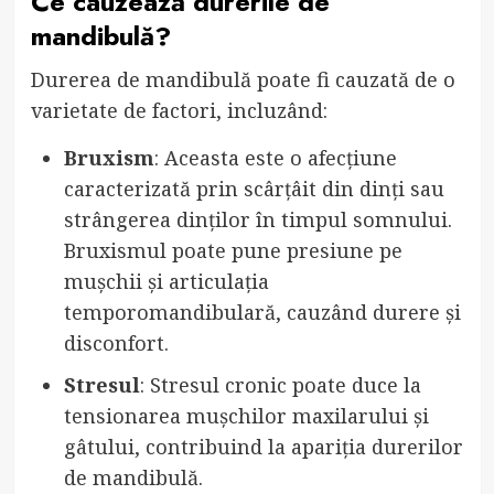
Ce cauzează durerile de
mandibulă?
Durerea de mandibulă poate fi cauzată de o
varietate de factori, incluzând:
Bruxism
: Aceasta este o afecțiune
caracterizată prin scârțâit din dinți sau
strângerea dinților în timpul somnului.
Bruxismul poate pune presiune pe
mușchii și articulația
temporomandibulară, cauzând durere și
disconfort.
Stresul
: Stresul cronic poate duce la
tensionarea mușchilor maxilarului și
gâtului, contribuind la apariția durerilor
de mandibulă.