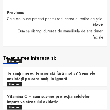
Post
Previous:
Cele mai bune practici pentru reducerea durerilor de șale
navigation
Next:
Cum să distingi durerea de mandibulă de alte dureri
faciale
Te-ar putea interesa si:
Afectiuni
Te simți mereu tensionată fără motiv? Semnele
anxietății pe care mulți le ignoră
Afectiuni
Vitamina C – cum susține protecția celulelor
împotriva stresului oxidativ
Afectiuni