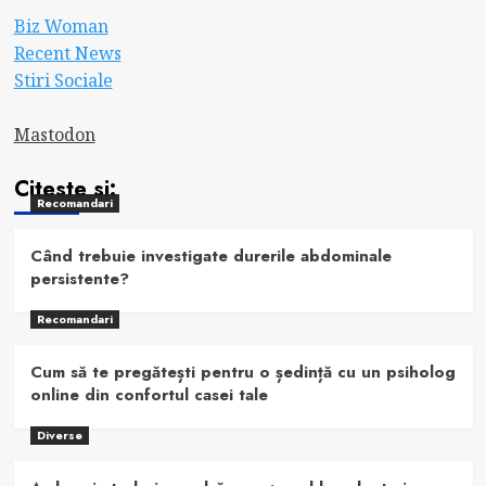
Biz Woman
Recent News
Stiri Sociale
Mastodon
Citeste si:
Recomandari
Când trebuie investigate durerile abdominale
persistente?
Recomandari
Cum să te pregătești pentru o ședință cu un psiholog
online din confortul casei tale
Diverse