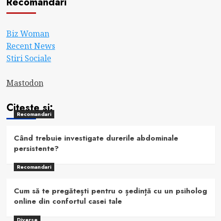
Recomandari
Biz Woman
Recent News
Stiri Sociale
Mastodon
Citeste si:
Recomandari
Când trebuie investigate durerile abdominale
persistente?
Recomandari
Cum să te pregătești pentru o ședință cu un psiholog
online din confortul casei tale
Diverse