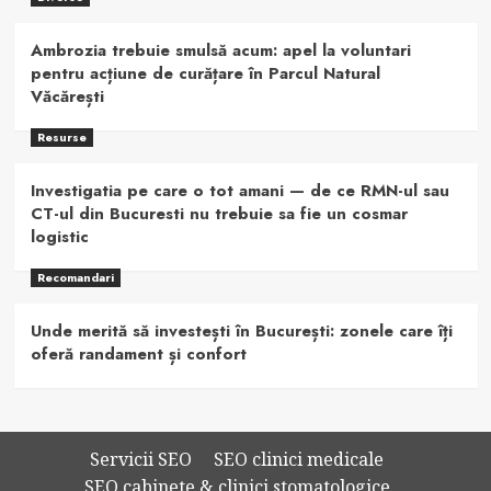
Ambrozia trebuie smulsă acum: apel la voluntari
pentru acțiune de curățare în Parcul Natural
Văcărești
Resurse
Investigatia pe care o tot amani — de ce RMN-ul sau
CT-ul din Bucuresti nu trebuie sa fie un cosmar
logistic
Recomandari
Unde merită să investești în București: zonele care îți
oferă randament și confort
Servicii SEO
SEO clinici medicale
SEO cabinete & clinici stomatologice