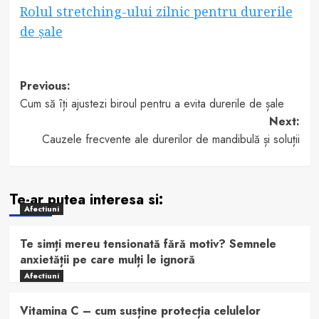
Rolul stretching-ului zilnic pentru durerile
de șale
Post
Previous:
Cum să îți ajustezi biroul pentru a evita durerile de șale
navigation
Next:
Cauzele frecvente ale durerilor de mandibulă și soluții
Te-ar putea interesa si:
Afectiuni
Te simți mereu tensionată fără motiv? Semnele
anxietății pe care mulți le ignoră
Afectiuni
Vitamina C – cum susține protecția celulelor