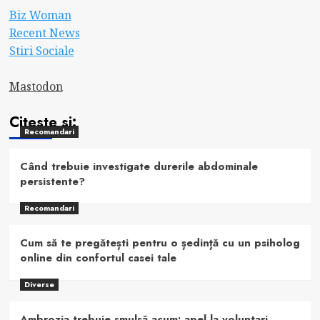
Biz Woman
Recent News
Stiri Sociale
Mastodon
Citeste si:
Recomandari
Când trebuie investigate durerile abdominale
persistente?
Recomandari
Cum să te pregătești pentru o ședință cu un psiholog
online din confortul casei tale
Diverse
Ambrozia trebuie smulsă acum: apel la voluntari