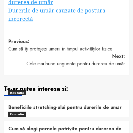
durerea de umăr
Durerile de umăr cauzate de postura
incorectă
Post
Previous:
Cum să îți protejezi umerii în timpul activităților fizice
navigation
Next:
Cele mai bune unguente pentru durerea de umăr
Te-ar putea interesa si:
Educatie
Beneficiile stretching-ului pentru durerile de umăr
Educatie
Cum să alegi pernele potrivite pentru durerea de