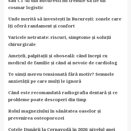
sau CT-ul din Bucuresti nu trebuie sa fie un
cosmar logistic
Unde merită să investești în București: zonele care
îți oferă randament și confort
Varicele netratate: riscuri, simptome și soluții
chirurgicale
Amețeli, palpitații și oboseală: când începi cu
medicul de familie și când ai nevoie de cardiolog
Te simți mereu tensionată fără motiv? Semnele
anxietății pe care mulți le ignoră
Când este recomandată radiografia dentară și ce
probleme poate descoperi din timp
Rolul magneziului în sănătatea oaselor și
prevenirea osteoporozei
Cotele Dunării la Cernavodă în 2026: nivelul apei