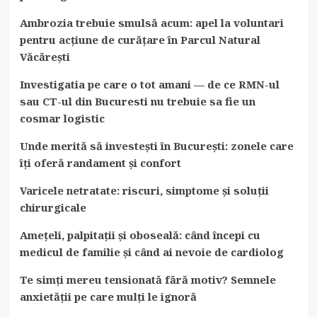
Ambrozia trebuie smulsă acum: apel la voluntari
pentru acțiune de curățare în Parcul Natural
Văcărești
Investigatia pe care o tot amani — de ce RMN-ul
sau CT-ul din Bucuresti nu trebuie sa fie un
cosmar logistic
Unde merită să investești în București: zonele care
îți oferă randament și confort
Varicele netratate: riscuri, simptome și soluții
chirurgicale
Amețeli, palpitații și oboseală: când începi cu
medicul de familie și când ai nevoie de cardiolog
Te simți mereu tensionată fără motiv? Semnele
anxietății pe care mulți le ignoră