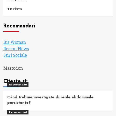
Turism
Recomandari
Biz Woman
Recent News
Stiri Sociale
Mastodon
Citeste si:
Recomandari
Când trebuie investigate durerile abdominale
persistente?
Recomandari