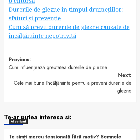
o entorsă
Durerile de glezne în timpul drumețiilor:
sfaturi și prevenție
Cum să previi durerile de glezne cauzate de
încălțăminte nepotrivită
Post
Previous:
Cum influențează greutatea durerile de glezne
navigation
Next:
Cele mai bune încălțăminte pentru a preveni durerile de
glezne
Te-ar putea interesa si:
Afectiuni
Te simți mereu tensionată fără motiv? Semnele